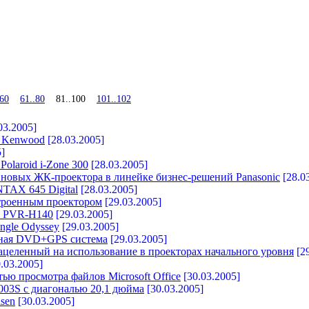
.60
61..80
81..100
101..102
03.2005]
е Kenwood
[28.03.2005]
]
olaroid i-Zone 300
[28.03.2005]
овых ЖК-проектора в линейке бизнес-решений Panasonic
[28.0
TAX 645 Digital
[28.03.2005]
троенным проектором
[29.03.2005]
k PVR-H140
[29.03.2005]
ngle Odyssey
[29.03.2005]
ьная DVD+GPS система
[29.03.2005]
ацеленный на использование в проекторах начального уровня
[29
.03.2005]
ю просмотра файлов Microsoft Office
[30.03.2005]
003S с диагональю 20,1 дюйма
[30.03.2005]
sen
[30.03.2005]