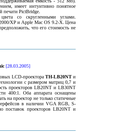
 поддерживаемая емкость - 512 Мб).
ением, имеет интуитивно понятное
печати PictBridge.
 цвета со скругленными углами.
2000/XP и Apple Mac OS 9.2-X. Цена
предположить, что его стоимость не
ic
[28.03.2005]
новых LCD-проектора
TH-LB20NT
и
ехнологии с размером матриц 0,7 и
кость проекторов LB20NT и LB30NT
сти 400:1. Оба аппарата оснащены
ать на проектор не только статичные
нтерфейсов в наличии VGA RGB, S-
ало поставок проекторов LB20NT и