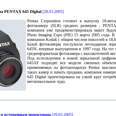
а PENTAX 645 Digital
[28.03.2005]
Pentax Corporation готовит к выпуску 18-ме
фотокамеру (SLR) средних размеров - PENTAX
компания уже продемонстрировала макет буду
Photo Imaging Expo (PIE) 15 марта 2005 года. 
компании Kodak с общим числом пикселей в 18,
Базой фотокамеры послужила легендарная зер
645N, впервые выпущенная в 1997 году. На тот
среднеформатная фотокамера с высокоточной ав
Под используемое в новой зеркальной цифро
645AF подходят все модели сменных объект
применяемых на фотоаппаратах Pentax высоког
таких камер и начать продажи, компания намер
645 Digital ориентирована на узкий круг потреб
мегапиксельное чудо.
со встроенным проектором
[29.03.2005]