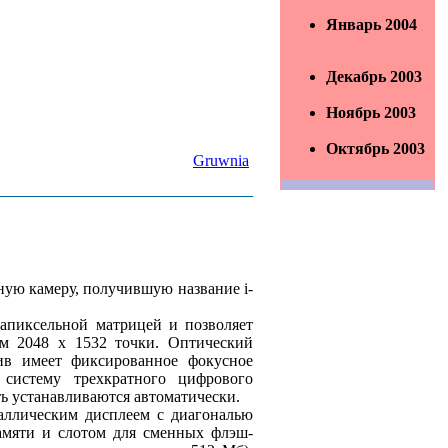
Январь 2004
Декабрь 2003
Ноябрь 2003
Октябрь 2003
Gruwnia
ую камеру, получившую название i-
гапиксельной матрицей и позволяет
м 2048 x 1532 точки. Оптический
тив имеет фиксированное фокусное
и систему трехкратного цифрового
ть устанавливаются автоматически.
таллическим дисплеем с диагональю
амяти и слотом для сменных флэш-