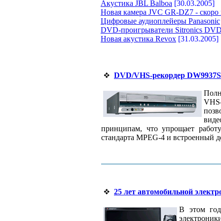
Акустика JBL Balboa
[30.03.2005]
Новая камера JVC GR-DZ7 - скоро 
Цифровые аудиоплейеры Panasonic
DVD-проигрыватели Sitronics DV
Новая акустика Revox
[31.03.2005]
DVD/VHS-рекордер DW9937S
Полн
VHS-
позв
виде
принципам, что упрощает работу
стандарта MPEG-4 и встроенный де
25 лет автомобильной элект
В этом год
электроник