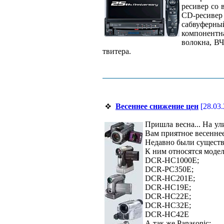
ресивер со
CD-ресивер
сабвуферны
компонентна
волокна, ВЧ
твитера.
Весеннее снижение цен
[28.03
Пришла весна... На ул
Вам приятное весеннее
Недавно были существ
К ним относятся модел
DCR-HC1000E;
DCR-PC350E;
DCR-HC201E;
DCR-HC19E;
DCR-HC22E;
DCR-HC32E;
DCR-HC42E
А так же Panasonic: