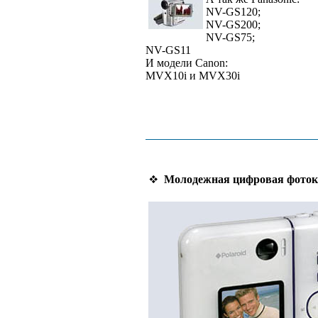
NV-GS120;
NV-GS200;
NV-GS75;
NV-GS11
И модели Canon:
MVX10i и MVX30i
Молодежная цифровая фотокам