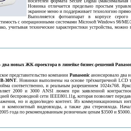
носителей формата Secure Digital (максимальная
Новинка отличается предельно простым управл
экранное меню и поддерживает технологию прямой 
Выполняется фотоаппарат в корпусе серого
стимость с операционными системами Microsoft Windows 98/ME/
ако, учитывая технические характеристики устройства, можно 
ва новых ЖК-проектора в линейке бизнес-решений Panason
ское представительство компании
Panasonic
анонсировало два 
B-30NT
. Новинки выполнены на основе трёхматричной LCD т
дюйма соответственно, и реальным разрешением 1024x768. Яр
авляет 2000 и 3000 ANSI люмен при заявленной контрастно
ией беспроводной сети IEEE801.11g, которая позволяет передав
ражения, но и аудио/видео контент. Из коммуникационных и
o и композитный видеовходы, а также два стереовхода. Нач
2005 года по рекомендованным розничным ценам $3500 и $5000.