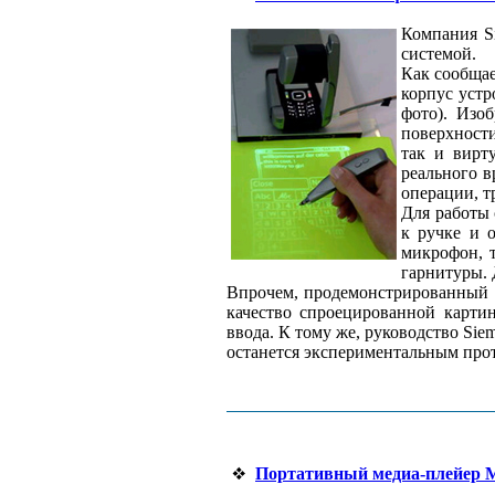
Компания S
системой.
Как сообщае
корпус уст
фото). Изо
поверхности
так и вирт
реального в
операции, т
Для работы 
к ручке и 
микрофон, т
гарнитуры. 
Впрочем, продемонстрированный 
качество спроецированной картин
ввода. К тому же, руководство Si
останется экспериментальным про
Портативный медиа-плейер 