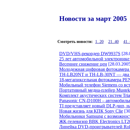
Новости за март 2005
Смотреть новости:
1..20
21..40
41.
DVD/VHS-рекордер DW9937S
[28.
25 лет автомобильной электроник
Весеннее снижение цен
[28.03.2005
Молодежная цифровая фотокамера P
TH-LB20NT и TH-LB-30NT — два н
18-мегапиксельная фотокамера PEN
Мобильный телефон Siemens со вс
Портативный медиа-плейер Muste
Комплект акустических систем Tria
Panasonic CN-D100H – автомобил
TI представляет новый DLP-чип, н
Новая жизнь для КПК Sony Clie
[30
Мобильники Samsung с возможность
ЖК-телевизор BBK Electronics LT2
Линейка DVD-проигрывателей Rol