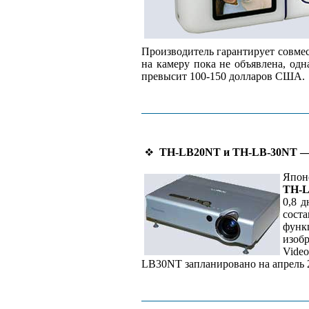
Производитель гарантирует совме
на камеру пока не объявлена, одн
превысит 100-150 долларов США.
TH-LB20NT и TH-LB-30NT — д
Япон
TH-L
0,8 
сост
функц
изоб
Vide
LB30NT запланировано на апрель 