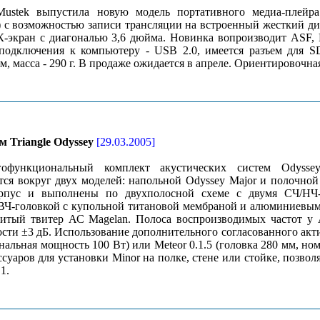
ustek выпустила новую модель портативного медиа-плейр
 с возможностью записи трансляции на встроенный жесткий д
К-экран с диагональю 3,6 дюйма. Новинка вопроизводит AS
подключения к компьютеру - USB 2.0, имеется разъем для S
м, масса - 290 г. В продаже ожидается в апреле. Ориентировочная
 Triangle Odyssey
[29.03.2005]
офункциональный комплект акустических систем Odyssey
тся вокруг двух моделей: напольной Odyssey Major и полочно
рпус и выполнены по двухполосной схеме с двумя СЧ/НЧ-
 ВЧ-головкой с купольной титановой мембраной и алюминиевы
нитый твитер АС Magelan. Полоса воспроизводимых частот у 
сти ±3 дБ. Использование дополнительного согласованного акти
нальная мощность 100 Вт) или Meteor 0.1.5 (головка 280 мм, но
ссуаров для установки Minor на полке, стене или стойке, позво
1.