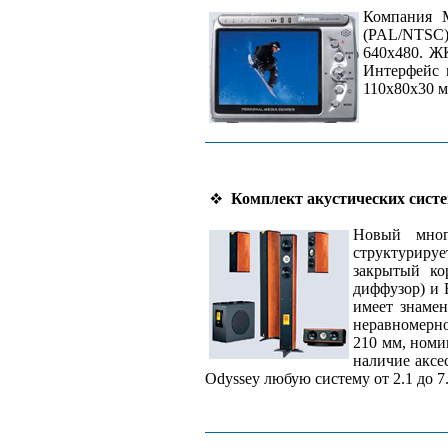
Компания M
(PAL/NTSC)
640x480. Ж
Интерфейс 
110x80x30 м
Комплект акустических систем
Новый мног
структурируе
закрытый ко
диффузор) и
имеет знаме
неравномерно
210 мм, номи
наличие аксе
Odyssey любую систему от 2.1 до 7.