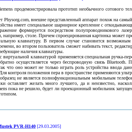
iemens продемонстрировала прототип необычного сотового те
т Physorg.com, внешне представленный аппарат похож на самы
ройства имеет специальное шарнирное крепление с откидываю
бражение формируется посредством полупроводникового лазер
, например, столе. Причем спроецированная картинка может пре
уальную клавиатуру. В первом случае становится возможным
ремени, во втором пользователь сможет набивать текст, редакт
ребующие наличия клавиатуры.
с виртуальной клавиатурой применяется специальная ручка-пер
обратно осуществляется через беспроводную связь Bluetooth.
ак что оно может не только играть роль устройства ввода данн
Для контроля положения пера в пространстве применяются ульт
образец не является полнофункциональным мобильным телефон
ки оставляет желать много лучшего, да и неизвестно, наскол
emens пока не решило, будет ли проекционный мобильник запущен
тотипом.
Mustek PVR-H140
[29.03.2005]