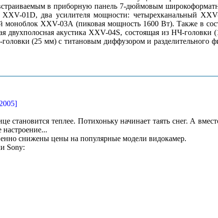
 встраиваемым в приборную панель 7-дюймовым широкоформат
 XXV-01D, два усилителя мощности: четырехканальный XXV-
й моноблок XXV-03A (пиковая мощность 1600 Вт). Также в сос
я двухполосная акустика XXV-04S, состоящая из НЧ-головки (
-головки (25 мм) с титановым диффузором и разделительного 
.2005]
ице становится теплее. Потихоньку начинает таять снег. А вмест
 настроение...
енно снижены цены на популярные модели видокамер.
и Sony: