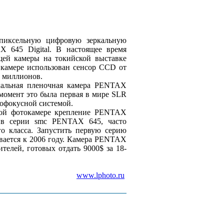
гапиксельную цифровую зеркальную
 645 Digital. В настоящее время
щей камеры на токийской выставке
В камере использован сенсор CCD от
6 миллионов.
кальная пленочная камера PENTAX
 момент это была первая в мире SLR
тофокусной системой.
вой фотокамере крепление PENTAX
ив серии smc PENTAX 645, часто
о класса. Запустить первую серию
евается к 2006 году. Камера PENTAX
ителей, готовых отдать 9000$ за 18-
www.lphoto.ru