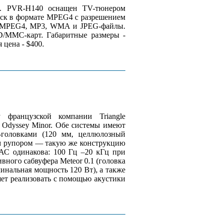
а. PVR-H140 оснащен TV-тюнером
иск в формате MPEG4 с разрешением
F, MPEG4, MP3, WMA и JPEG-файлы.
D/MMC-карт. Габаритные размеры -
 цена - $400.
 французской компании Triangle
й Odyssey Minor. Обе системы имеют
головками (120 мм, целлюлозный
м рупором — такую же конструкцию
АС одинакова: 100 Гц –20 кГц при
вного сабвуфера Meteor 0.1 (головка
минальная мощность 120 Вт), а также
ляет реализовать с помощью акустики