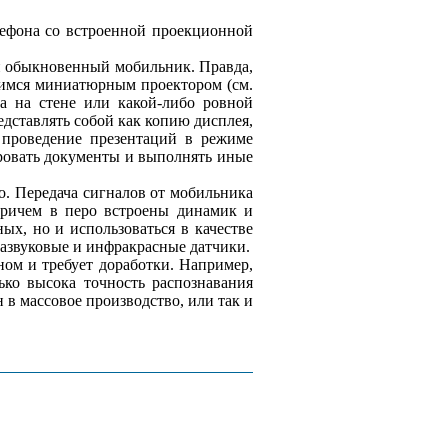
лефона со встроенной проекционной
й обыкновенный мобильник. Правда,
щимся миниатюрным проектором (см.
а на стене или какой-либо ровной
дставлять собой как копию дисплея,
 проведение презентаций в режиме
ировать документы и выполнять иные
о. Передача сигналов от мобильника
 Причем в перо встроены динамик и
ых, но и использоваться в качестве
развуковые и инфракрасные датчики.
ом и требует доработки. Например,
ько высока точность распознавания
 в массовое производство, или так и