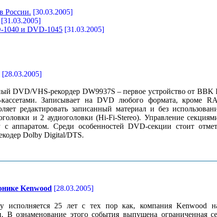
в России.
[30.03.2005]
[31.03.2005]
D-1040 и DVD-1045
[31.03.2005]
[28.03.2005]
ый DVD/VHS-рекордер DW9937S – первое устройство от BBK Ele
кассетами. Записывает на DVD любого формата, кроме RAM
оляет редактировать записанный материал и без использова
оголовки и 2 аудиоголовки (Hi-Fi-Stereo). Управление секц
 с аппаратом. Среди особенностей DVD-секции стоит отмет
кодер Dolby Digital/DTS.
ронике Kenwood
[28.03.2005]
у исполняется 25 лет с тех пор как, компания Kenwood на
и. В ознаменование этого события выпущена ограниченная 