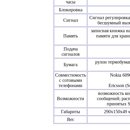
часы
Блокировка
Сигнал регулировка
Сигнал
бесшумный вызо
записная книжка на
Память
памяти для хран
Подача
сигналов
рулон термобума
Бумага
Совместимость
Nokia 6090
с сотовыми
телефонами
Ericsson (
возможность ко
Возможности
сообщений; расп
принятых S
Габариты
290х150х49 м
Вес