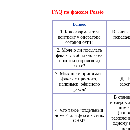
FAQ по факсам Possio
Вопрос
1. Как оформляется
В контра
контракт у оператора
"передач
сотовой сети?
2. Можно ли посылать
факсы с мобильного на
простой (городской)
факс?
3. Можно ли принимать
факсы с простого,
Да. 
например, офисного
заре
факса?
В станд
номеров д
номер
4. Что такое "отдельный
(напр
номер" для факса в сетях
разделен
GSM?
одному 
подн