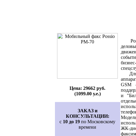
Possi
деловы
движен
событи
бизнес
спецсл
Для п
аппара
GSM -
Цена: 29662 руб.
поддер
(1099.00 у.е.)
и "Би
отдель
испол
ЗАКАЗ и
телефо
КОНСУЛЬТАЦИИ:
Модель
с
10 до 19
по Московскому
исполь
времени
ЖК-ди
факси