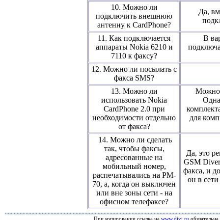
10. Можно ли
Да, в
подключить внешнюю
подк
антенну к CardPhone?
11. Как подключается
В ва
аппараты Nokia 6210 и
подключа
7110 к факсу?
12. Можно ли посылать с
факса SMS?
13. Можно ли
Можно,
использовать Nokia
Одна
CardPhone 2.0 при
комплекта
необходимости отдельно
для комп
от факса?
14. Можно ли сделать
так, чтобы факсы,
Да, это р
адресованные на
GSM Diver
мобильный номер,
факса, и д
распечатывались на PM-
он в сет
70, а, когда он выключен
или вне зоны сети - на
офисном телефаксе?
При копировании ссылка на
www.divi.ru
обязательна