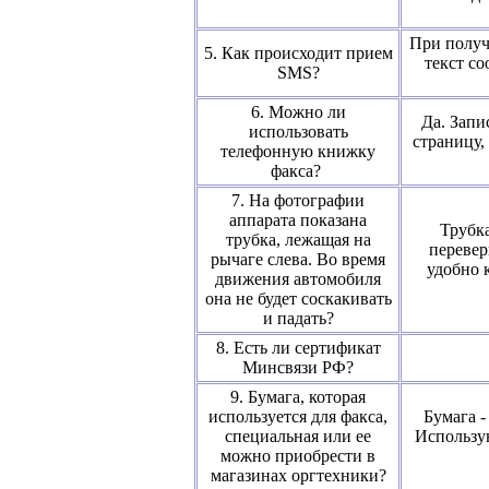
При получ
5. Как происходит прием
текст с
SMS?
6. Можно ли
Да. Запи
использовать
страницу,
телефонную книжку
факса?
7. На фотографии
аппарата показана
Трубка
трубка, лежащая на
перевер
рычаге слева. Во время
удобно к
движения автомобиля
она не будет соскакивать
и падать?
8. Есть ли сертификат
Минсвязи РФ?
9. Бумага, которая
используется для факса,
Бумага -
специальная или ее
Использую
можно приобрести в
магазинах оргтехники?