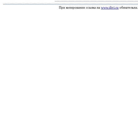
При копировании ссылка на
www.divi.ru
обязательна