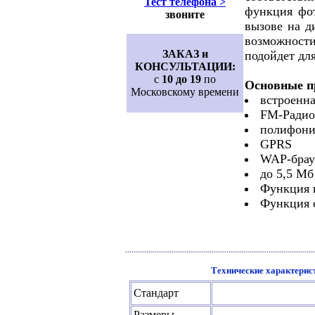
Тест телефона >
функция фот
звоните
вызове на д
возможност
ЗАКАЗ и
подойдет дл
КОНСУЛЬТАЦИИ:
с
10 до 19
по
Основные п
Московскому времени
встроенн
FM-Радио
полифони
GPRS
WAP-брауз
до 5,5 Мб
Функция 
Функция 
Технические характерис
Стандарт
Размеры