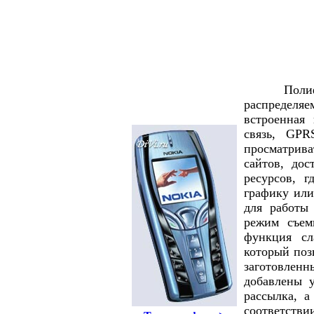
Полифони
распределя
встроенная 
связь, GPR
просматрив
сайтов, до
ресурсов, г
графику или
для работы
режим съемк
функция сл
который поз
заготовленн
добавлены 
рассылка, а
соответстви