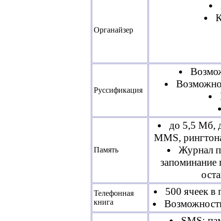
К
Органайзер
Возмо
Возможно
Руссификация
до 5,5 Мб,
MMS, рингтона
Журнал п
Память
запоминание 
оста
500 ячеек в
Телефонная
книга
Возможность
SMS: пам