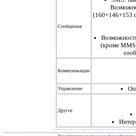
Возможно
(160+146+153 с
Сообщения
Возможност
(кроме MMS,
сооб
Коммуникации
Оп
Управление
Другое
Интер
При копировании ссылка на
www.divi.ru
обязательна