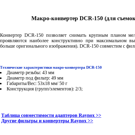
Макро-конвертер
DCR-150
(для съемо
Конвертер DCR-150
позволяет снимать крупным планом мел
проявляются наиболее конструктивно при максимальном 
больше оригинального изображения).
DCR-150
совместим с фил
Технические характеристики макро-конвертера
DCR-150
Диаметр резьбы: 43 мм
Диаметр под фильтр: 49 мм
Габариты/Вес: 53х18 мм/ 50 г
Конструкция (групп/элементов): 2/3;
Таблица совместимости адаптеров Raynox >>
Другие фильтры и конвертеры Raynox >>