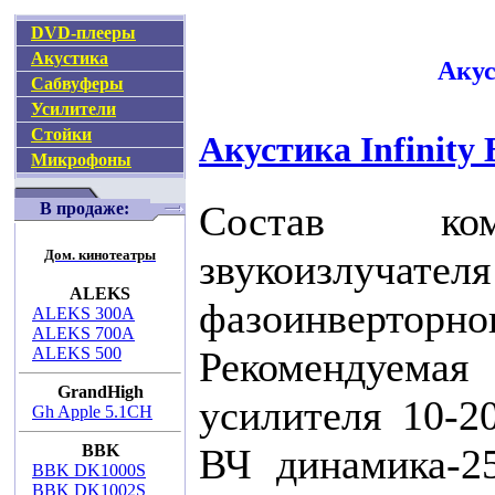
DVD-плееры
Акустика
Акус
Сабвуферы
Усилители
Стойки
Акустика Infinity 
Микрофоны
Состав ко
В продаже:
Дом. кинотеатры
звукоизлучателя
ALEKS
фазоинверто
ALEKS 300A
ALEKS 700A
ALEKS 500
Рекомендуем
GrandHigh
усилителя 10-2
Gh Apple 5.1CH
BBK
ВЧ динамика-2
BBK DK1000S
BBK DK1002S