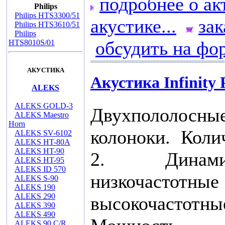
подробнее о ак
Philips
Philips HTS3300/51
акустике...
зак
Philips HTS3610/51
Philips
обсудить на фо
HTS8010S/01
АКУСТИКА
Акустика Infinity 
ALEKS
ALEKS GOLD-3
Двухпололосн
ALEKS Maestro
Horn
колоноки. Коли
ALEKS SV-6102
ALEKS HT-80A
ALEKS HT-90
2. Динам
ALEKS HT-95
ALEKS ID 570
низкочастот
ALEKS S-90
ALEKS 190
ALEKS 290
высокочаст
ALEKS 390
ALEKS 490
ALEKS 90 C/R