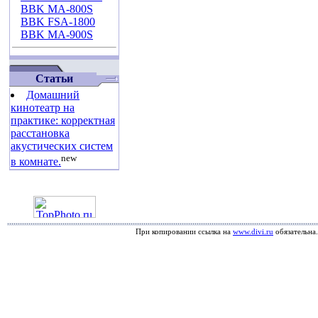
BBK MA-800S
BBK FSA-1800
BBK MA-900S
Статьи
Домашний
кинотеатр на
практике: корректная
расстановка
акустических систем
new
в комнате.
При копировании ссылка на
www.divi.ru
обязательна