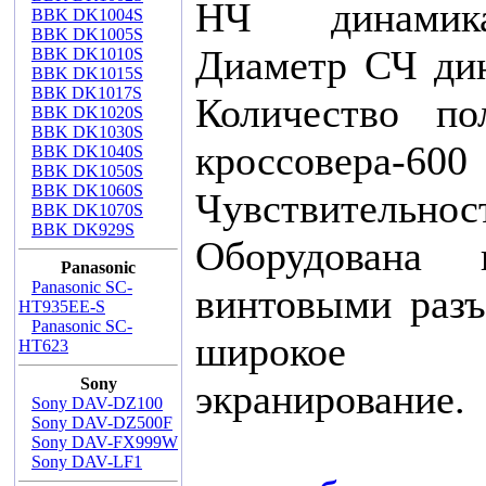
НЧ динамик
BBK DK1004S
BBK DK1005S
Диаметр СЧ ди
BBK DK1010S
BBK DK1015S
ВВК DK1017S
Количество по
BBK DK1020S
BBK DK1030S
кроссовера-60
BBK DK1040S
BBK DK1050S
BBK DK1060S
Чувствитель
BBK DK1070S
BBK DK929S
Оборудована 
Panasonic
Panasonic SC-
винтовыми раз
HT935EE-S
Panasonic SC-
широкое 
HT623
Sony
экранирование.
Sony DAV-DZ100
Sony DAV-DZ500F
Sony DAV-FX999W
Sony DAV-LF1