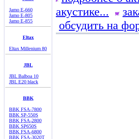
акустике...
зак
Jamo E-660
Jamo E-805
Jamo E-855
обсудить на фо
Eltax
Eltax Millenium 80
JBL
JBL Balboa 10
JBL E20 black
BBK
BBK FSA-7800
BBK SP-550S
BBK FSA-2800
BBK SP650S
BBK FSA-6800
BBK FSA-3020T