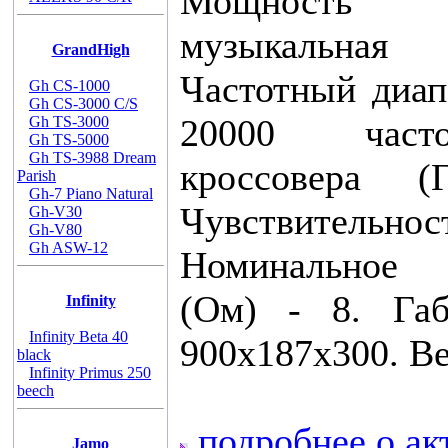
Мощность н
музыкальна
GrandHigh
Частотный диапа
Gh CS-1000
Gh CS-3000 C/S
20000 част
Gh TS-3000
Gh TS-5000
Gh TS-3988 Dream
кроссовера 
Parish
Gh-7 Piano Natural
Чувствительно
Gh-V30
Gh-V80
Gh ASW-12
Номинальное 
(Ом) - 8. Га
Infinity
Infinity Beta 40
900x187x300. Вес
black
Infinity Primus 250
beech
подробнее о ак
Jamo