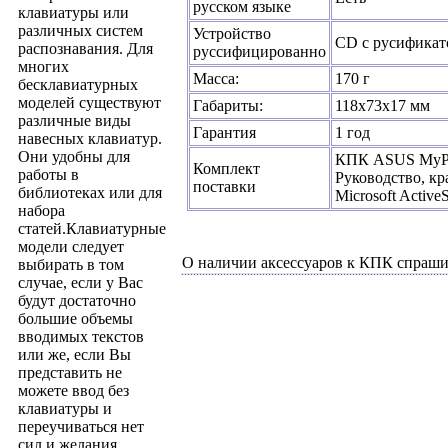
русском языке
клавиатуры или
различных систем
Устройство
CD c русификат
распознавания. Для
руссифицированно
многих
Масса:
170 г
бесклавиатурных
моделей существуют
Габариты:
118x73x17 мм
различные виды
Гарантия
1 год
навесных клавиатур.
Они удобны для
КПК ASUS MyPal
Комплект
работы в
Руководство, кр
поставки
библиотеках или для
Microsoft Activ
набора
статей.Клавиатурные
модели следует
О наличии аксессуаров к КПК
спрашив
выбирать в том
случае, если у Вас
будут достаточно
большие объемы
вводимых текстов
или же, если Вы
представить не
можете ввод без
клавиатуры и
переучиваться нет
сил и желания.