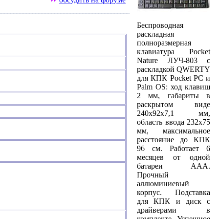
Беспроводная
раскладная
полноразмерная
клавиатура Pocket
Nature ЛУЧ-803 с
раскладкой QWERTY
для КПК Pocket PC и
Palm OS: ход клавиш
2 мм, габариты в
раскрытом виде
240х92х7,1 мм,
область ввода 232х75
мм, максимальное
расстояние до КПК
96 см. Работает 6
месяцев от одной
батареи ААА.
Прочный
аллюминиевый
корпус. Подставка
для КПК и диск с
драйверами в
комплекте. Успешное