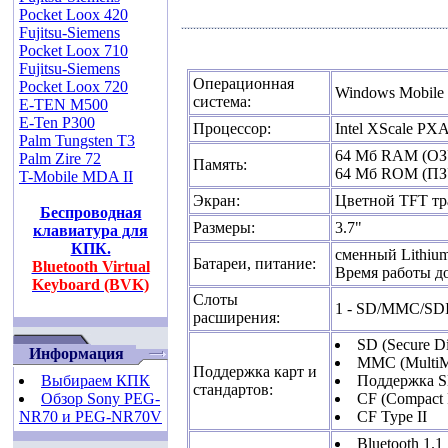
Pocket Loox 420
Fujitsu-Siemens
Pocket Loox 710
Fujitsu-Siemens
Операционная
Pocket Loox 720
Windows Mobile 
система:
E-TEN M500
E-Ten P300
Процессор:
Intel XScale PX
Palm Tungsten T3
64 Мб RAM (ОЗ
Palm Zire 72
Память:
64 Мб ROM (ПЗУ
T-Mobile MDA II
Экран:
Цветной TFT тр
Беспроводная
Размеры:
3.7"
клавиатура для
КПК.
сменный Lithium
Батареи, питание:
Bluetooth Virtual
Время работы до
Keyboard (BVK)
Слоты
1 - SD/MMC/SDIO
расширения:
SD (Secure Di
Информация
MMC (MultiM
Поддержка карт и
Выбираем КПК
Поддержка 
стандартов:
Обзор Sony PEG-
CF (Compact 
NR70 и PEG-NR70V
CF Type II
Bluetooth 1.1