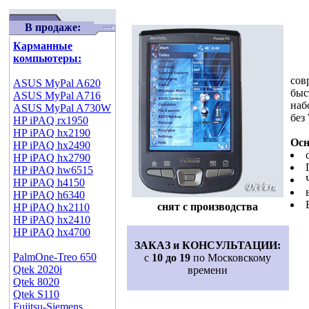
В продаже:
Карманные
компьютеры:
AS
сов
ASUS MyPal A620
бы
ASUS MyPal A716
наб
ASUS MyPal A730W
без
HP iPAQ rx1950
HP iPAQ hx2190
Осн
HP iPAQ hx2490
HP iPAQ hx2790
HP iPAQ hw6515
HP iPAQ h4150
HP iPAQ h6340
снят с производства
HP iPAQ hx2110
HP iPAQ hx2410
HP iPAQ hx4700
ЗАКАЗ и КОНСУЛЬТАЦИИ:
PalmOne-Treo 650
с
10 до 19
по Московскому
Qtek 2020i
времени
Qtek 8020
Qtek S110
Fujitsu-Siemens