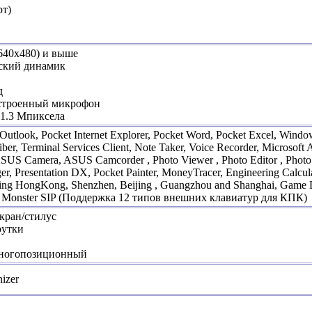
рт)
640x480) и выше
ский динамик
д
строенный микрофон
 1.3 Мпиксела
 Outlook, Pocket Internet Explorer, Pocket Word, Pocket Excel, Wind
iber, Terminal Services Client, Note Taker, Voice Recorder, Microsoft
US Camera, ASUS Camcorder , Photo Viewer , Photo Editor , Photo
r, Presentation DX, Pocket Painter, MoneyTracer, Engineering Calcu
ing HongKong, Shenzhen, Beijing , Guangzhou and Shanghai, Game 
, Monster SIP (Поддержка 12 типов внешних клавиатур для КПК)
кран/стилус
рутки
многопозиционный
nizer