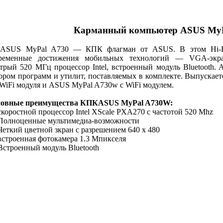
Карманный компьютер
ASUS My
US MyPal A730 — КПК флагман от ASUS. В этом Hi-En
ременные достижения мобильных
технологий —
VGA-экра
стрый
520 МГц
процессор Intel, встроенный модуль Bluetooth.
A
ором программ и утилит, поставляемых в комплекте. Выпускае
 WiFi модуля и
ASUS MyPal A730w
с WiFi модулем.
овные преимущества КПК
ASUS MyPal A730W:
скоростной процессор Intel XScale PXA270 с частотой 520 Mhz
Полноценные мультимедиа-возможности
Четкий цветной зкран с разрешением 640 x 480
встроенная фотокамера 1.3 Мпикселя
Встроенный модуль Bluetooth