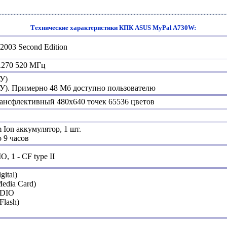
Технические характеристики КПК
ASUS MyPal A730W:
2003 Second Edition
A270 520 МГц
У)
). Примерно 48 Мб доступно пользователю
ансфлективный 480x640 точек 65536 цветов
 Ion аккумулятор, 1 шт.
 9 часов
, 1 - CF type II
gital)
edia Card)
SDIO
Flash)