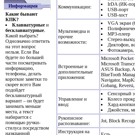
IrDA (ИК-по
Информацмя
Коммуникации:
USB-порт
Какие бывают
USB-хост
КПК?
VGA экран (
Клавиатурные
и
Полифониче
бесклавиатурные
.
Мультимедиа и
MP3-плеер
Какой выбрать?
прочие
Стерео-выхо
Однозначно ответить
возможности:
Диктофон, в
на этот вопрос
Фотокамера,
нельзя. Если Вы
будете по большей
Microsoft Pocket
части посматривать
Microsoft Transcr
Встроенные и
информацию,
ASUS Backup, AS
дополнительные
телефоны, делать
BlueTooth Manage
приложения:
короткие заметки то
Navigator, MapK
скорее всего Вам
Gobang, Reversi
подойдет
Сенсорный э
бесклавиатурный
Управление и
Колесо прок
вариант – он будет
ввод:
Хард-кнопки
занимать меньше
Джойстик, 
места, а текст
набирается с
Рукописное
Jot, Block Recog
помощью ручки-
распознавание:
стилуса посредством
Инструкция на
наэкранной
Есть