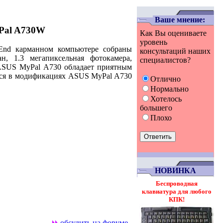
Ваше мнение:
Pal A730W
Как Вы оцениваете
уровень
d карманном компьютере собраны
консультаций наших
н,
1.3 мегапиксельная
фотокамера,
специалистов?
SUS MyPal A730
обладает приятным
тся в модификациях
ASUS MyPal A730
Отлично
Нормально
Хотелось
большего
Плохо
НОВИНКА
Беспроводная
клавиатура для любого
КПК!
обсудить на форуме