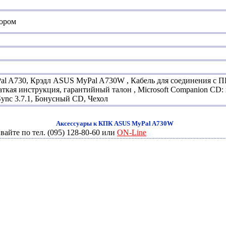
ором
 A730, Крэдл ASUS MyPal A730W , Кабель для соединения с ПК 
аткая инструкция, гарантийный талон , Microsoft Companion CD: 
eSync 3.7.1, Бонусный CD, Чехол
Аксесcуары к КПК
ASUS MyPal A730W
айте по тел. (095) 128-80-60 или
ON-Line