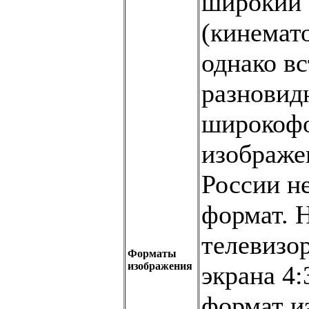
широкий
(кинемат
однако в
разновид
широкоф
изображе
России н
формат. 
телевизо
Форматы
изображения
экрана 4
формат и