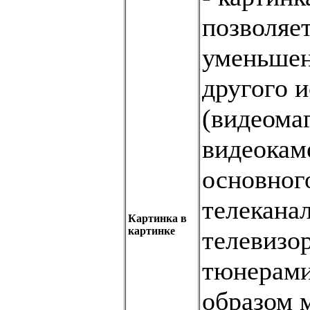
позволяе
уменьшен
другого 
(видеома
видеокам
основног
телеканал
Картинка в
картинке
телевизо
тюнерами
образом 