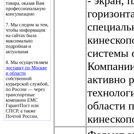
- экран, 
товара, оказав Вам
профессиональную
горизонта
консультацию
специаль
7. Мы следим за тем,
чтобы информация
на сайтах была
кинескоп
максимально
подробная и
системы 
актуальная
Компании
8. Мы осуществляем
доставку по Москве
и области
активно 
собственной
курьерской службой,
технолог
по
России —
через
транспортные
компании ЕМС
области 
ГарантПост или
СПСР, а также
кинескоп
Почтой России.