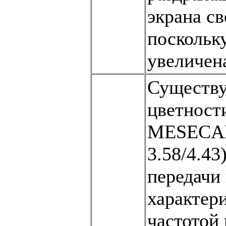
экрана с
поскольку
увеличен
Существу
цветност
MESECAM
3.58/4.43
передачи
характер
частотой 