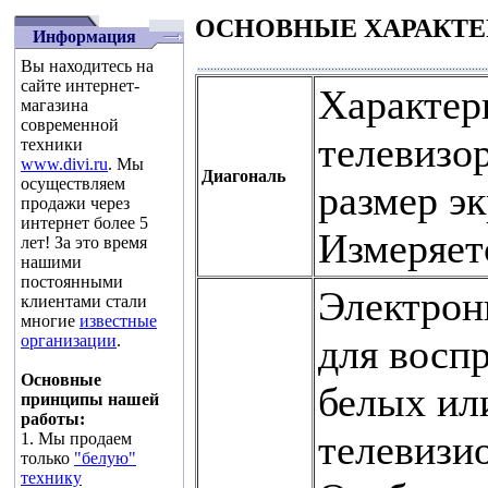
ОСНОВНЫЕ ХАРАКТЕ
Информация
Вы находитесь на
сайте интернет-
Характер
магазина
современной
телевизо
техники
www.divi.ru
. Мы
Диагональ
осуществляем
размер эк
продажи через
интернет более 5
Измеряетс
лет! За это время
нашими
постоянными
Электрон
клиентами стали
многие
известные
для восп
организации
.
Основные
белых ил
принципы нашей
работы:
телевизи
1. Мы продаем
только
"белую"
технику