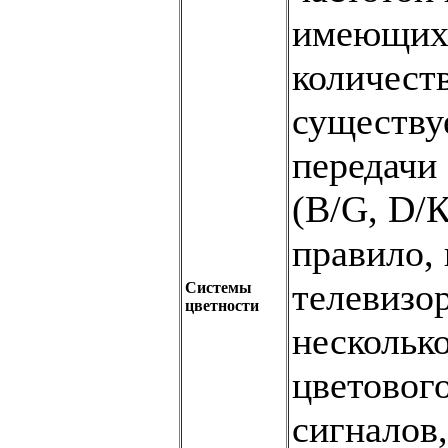
имеющих 
количеств
существу
передачи 
(В/G, D/К
правило,
телевизор
Системы
цветности
нескольк
цветового
сигналов,