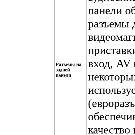
панели о
разъемы 
видеомаг
приставк
вход, AV 
Разъемы на
задней
некоторы
панели
использу
(евроразъ
обеспечи
качество 