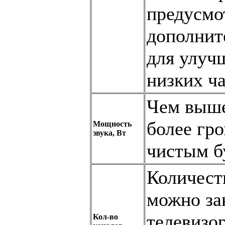
предусмо
дополнит
для улуч
низких ча
Чем выше
более гр
Мощность
звука, Вт
чистым бу
Количест
можно за
телевизор
Кол-во