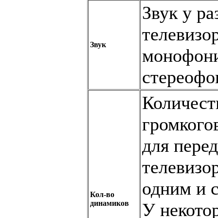
Звук у р
телевизо
Звук
монофони
стереофо
Количест
громкого
для перед
телевизо
одним и 
Кол-во
динамиков
У некото