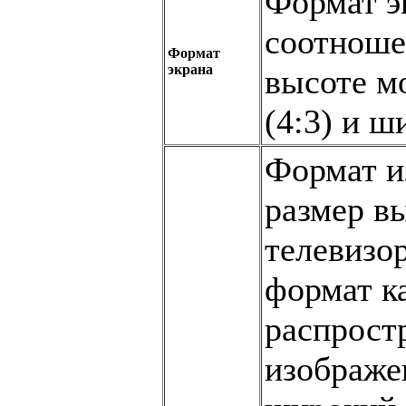
Формат э
соотнош
Формат
экрана
высоте м
(4:3) и ш
Формат и
размер в
телевизор
формат к
распрост
изображе