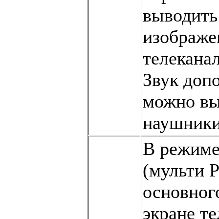
выводить
изображе
телекана
Звук доп
можно вы
наушники
В режиме
(мульти P
основног
экране т