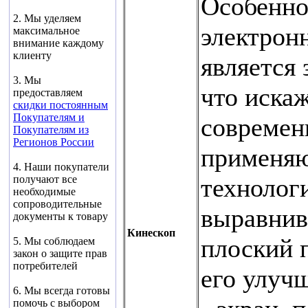
Особенн
2. Мы уделяем
электрон
максимальное
внимание каждому
клиенту
является 
3. Мы
что искаж
предоставляем
скидки постоянным
Покупателям и
современ
Покупателям из
Регионов России
применяю
4. Наши покупатели
технолог
получают все
необходимые
сопроводительные
выравнив
документы к товару
Кинескоп
плоский 
5. Мы соблюдаем
закон о защите прав
потребителей
его улуч
6. Мы всегда готовы
помочь с выбором