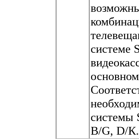
возможны
комбинаци
телевеща
системе 
видеокас
основном
Соответс
необходи
системы
В/G, D/К.