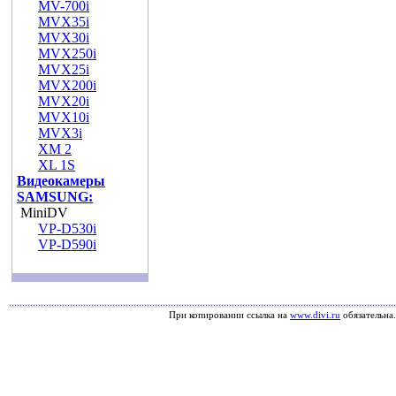
MV-700i
MVX35i
MVX30i
MVX250i
MVX25i
MVX200i
MVX20i
MVX10i
MVX3i
XM 2
XL 1S
Видеокамеры
SAMSUNG:
MiniDV
VP-D530i
VP-D590i
При копировании ссылка на
www.divi.ru
обязательна