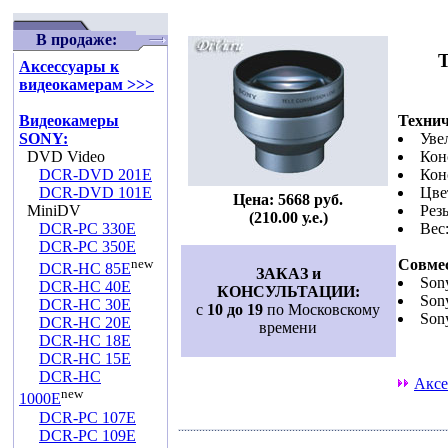
В продаже:
Т
Аксессуары к
видеокамерам >>>
Видеокамеры
Технич
SONY:
Уве
DVD Video
Кон
DCR-DVD 201E
Кон
DCR-DVD 101E
Цве
Цена: 5668 руб.
MiniDV
Рез
(210.00 у.е.)
DCR-PC 330E
Вес:
DCR-PC 350E
new
Совмес
DCR-HC 85E
ЗАКАЗ и
Son
DCR-HC 40E
КОНСУЛЬТАЦИИ:
Son
DCR-HC 30E
с
10 до 19
по Московскому
Son
DCR-HC 20E
времени
DCR-HC 18E
DCR-HC 15E
DCR-HC
Аксе
new
1000E
DCR-PC 107E
DCR-PC 109E