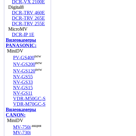
DCR-VX 2100E
Digital8
DCR-TRV 460E
DCR-TRV 265E
DCR-TRV 255E
MicroMV
DCR-IP 1E
Видеокамеры
PANASONIC:
MiniDV
new
PV-GS400
new
NV-GS200
new
NV-GS120
NV-GS55
NV-GS33
NV-GS15
NV-GS11
VDR-M50GC-S
VDR-M70GC-S
Видеокамеры
CANON:
MiniDV
акция
MV-750i
MV-730i