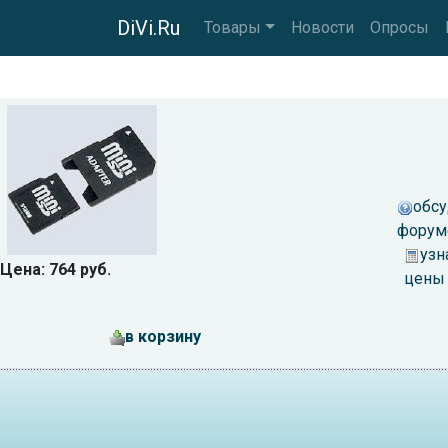
DiVi.Ru
Товары
Новости
Опросы
обсу
форум
узн
Цена: 764 руб.
цены
в корзину