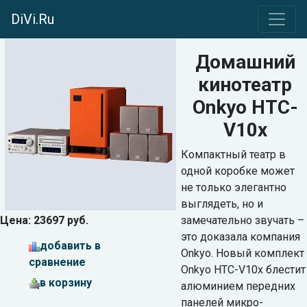
DiVi.Ru
Домашний
кинотеатр
Onkyo HTC-
V10x
Компактный театр в
одной коробке может
не только элегантно
выглядеть, но и
Цена: 23697 руб.
замечательно звучать –
это доказала компания
добавить в
Onkyo. Новый комплект
сравнение
Onkyo HTC-V10x блестит
в корзину
алюминием передних
панелей микро-