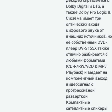
декодер справляется с
Dolby Digital и DTS, а
также Dolby Pro Logic II.
Система имеет три
оптических входа
цифрового звука от
внешних источников, но
ее собственный DVD-
плеер DV-S155X также
отлично разбирается с
любыми форматами
(CD-R/RW/VCD & MP3
Playback) и выдает на
компонентный выход
видеосигнал с
прогрессивной
разверткой.
Компактные
сателлитные спикеры