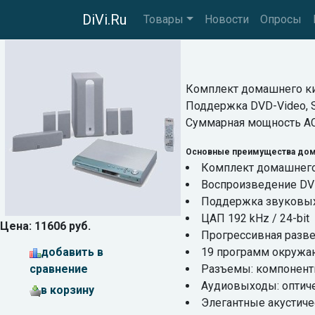
DiVi.Ru
Товары
Новости
Опросы
Комплект домашнего кин
Поддержка DVD-Video, S
Суммарная мощность АС
Основные преимущества дома
Комплект домашнего 
Воспроизведение DVD
Поддержка звуковых ф
ЦАП 192 kHz / 24-bit
Цена: 11606 руб.
Прогрессивная разве
добавить в
19 программ окружаю
сравнение
Разъемы: компонент
Аудиовыходы: оптиче
в корзину
Элегантные акустиче