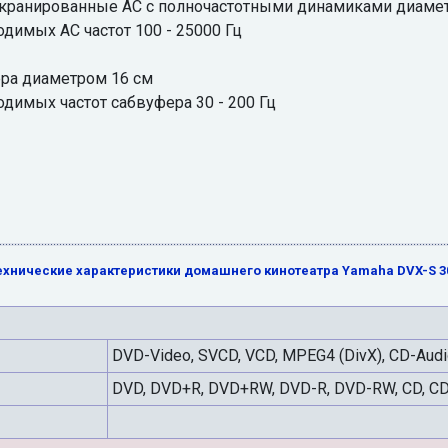
кранированные АС с полночастотными динамиками диамет
димых АС частот 100 - 25000 Гц
ра диаметром 16 см
димых частот сабвуфера 30 - 200 Гц
ехнические характеристики домашнего кинотеатра Yamaha DVX-S 3
DVD-Video, SVCD, VCD, MPEG4 (DivX), CD-Aud
DVD, DVD+R, DVD+RW, DVD-R, DVD-RW, CD, C