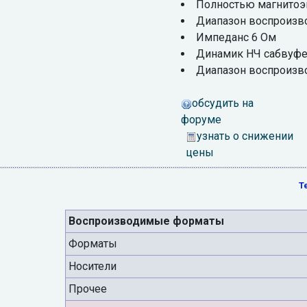
Полностью магнитоэ
Диапазон воспроизво
Импеданс 6 Ом
Динамик НЧ сабвуфе
Диапазон воспроизво
обсудить на
форуме
узнать о снижении
цены
Т
Воспроизводимые форматы
Форматы
Носители
Прочее