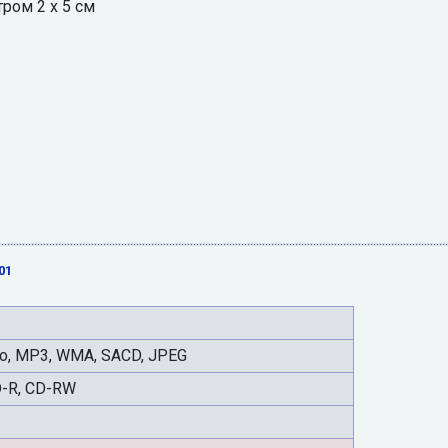
ром 2 х 5 см
01
io, MP3, WMA, SACD, JPEG
D-R, CD-RW