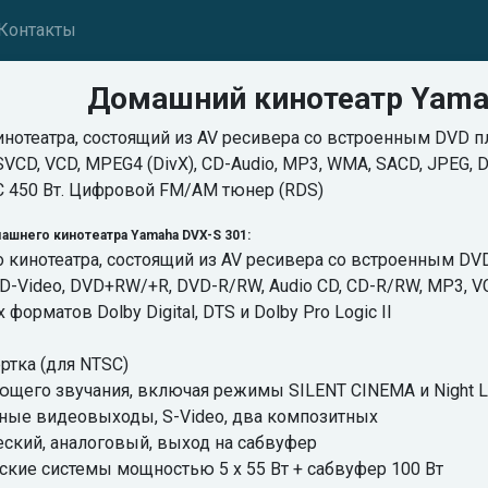
Контакты
Домашний кинотеатр Yama
отеатра, состоящий из AV ресивера со встроенным DVD пле
VCD, VCD, MPEG4 (DivX), CD-Audio, MP3, WMA, SACD, JPEG, 
 450 Вт. Цифровой FM/AM тюнер (RDS)
шнего кинотеатра Yamaha DVX-S 301:
кинотеатра, состоящий из AV ресивера со встроенным DVD
-Video, DVD+RW/+R, DVD-R/RW, Audio CD, CD-R/RW, MP3, V
орматов Dolby Digital, DTS и Dolby Pro Logic II
ртка (для NTSC)
щего звучания, включая режимы SILENT CINEMA и Night Li
ные видеовыходы, S-Video, два композитных
ский, аналоговый, выход на сабвуфер
ские системы мощностью 5 х 55 Вт + сабвуфер 100 Вт