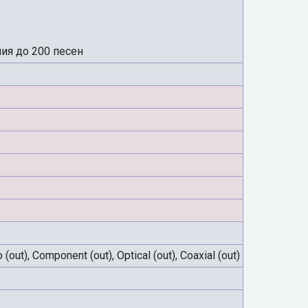
я до 200 песен
out), Component (out), Optical (out), Coaxial (out)