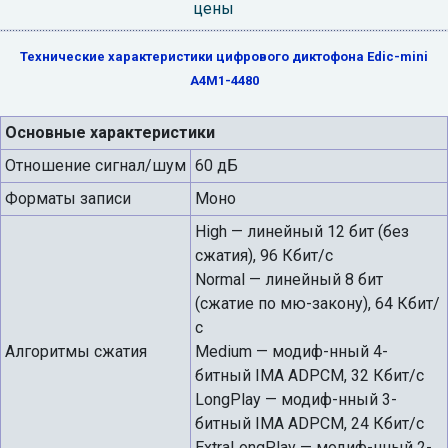
цены
Технические характеристики цифрового диктофона Edic-mini
A4M1-4480
Основные характеристики
Отношение сигнал/шум
60 дБ
Форматы записи
Моно
High — линейный 12 бит (без
сжатия), 96 Кбит/с
Normal — линейный 8 бит
(сжатие по мю-закону), 64 Кбит/
с
Алгоритмы сжатия
Medium — модиф-нный 4-
битный IMA ADPCM, 32 Кбит/с
LongPlay — модиф-нный 3-
битный IMA ADPCM, 24 Кбит/с
ExtraLongPlay — модиф-нный 2-