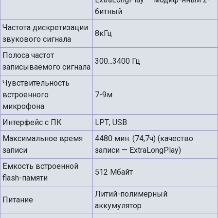
битный
Частота дискретизации
8кГц
звукового сигнала
Полоса частот
300...3400 Гц
записываемого сигнала
Чувствительность
встроенного
7-9м
микрофона
Интерфейс с ПК
LPT; USB
Максимальное время
4480 мин. (74,7ч) (качество
записи
записи — ExtraLongPlay)
Ёмкость встроенной
512 Мбайт
flash-памяти
Литий-полимерный
Питание
аккумулятор