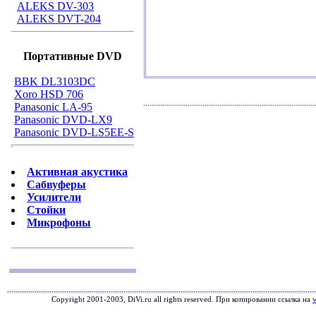
ALEKS DV-303
ALEKS DVT-204
Портативные DVD
BBK DL3103DC
Xoro HSD 706
Panasonic LA-95
Panasonic DVD-LX9
Panasonic DVD-LS5EE-S
Активная акустика
Сабвуферы
Усилители
Стойки
Микрофоны
Copyright 2001-2003, DiVi.ru all rights reserved. При копировании ссылка на