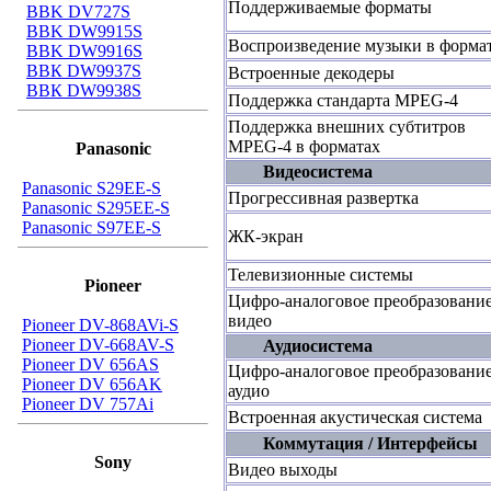
Поддерживаемые форматы
BBK DV727S
BBK DW9915S
Воспроизведение музыки в форма
BBK DW9916S
ВВК DW9937S
Встроенные декодеры
ВВК DW9938S
Поддержка стандарта MPEG-4
Поддержка внешних субтитров
MPEG-4 в форматах
Panasonic
Видеосистема
Panasonic S29EE-S
Прогрессивная развертка
Panasonic S295EE-S
Panasonic S97EE-S
ЖК-экран
Телевизионные системы
Pioneer
Цифро-аналоговое преобразовани
видео
Pioneer DV-868AVi-S
Pioneer DV-668AV-S
Аудиосистема
Pioneer DV 656AS
Цифро-аналоговое преобразовани
Pioneer DV 656AK
аудио
Pioneer DV 757Ai
Встроенная акустическая система
Коммутация / Интерфейсы
Sony
Видео выходы