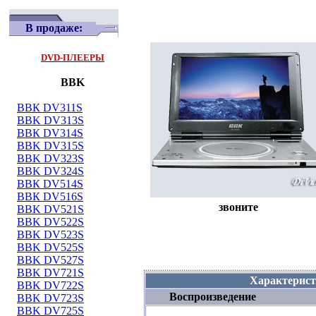
В продаже:
DVD-ПЛЕЕРЫ
BBK
ВВК DV311S
BBK DV313S
ВВК DV314S
BBK DV315S
BBK DV323S
BBK DV324S
ВВК DV514S
ВВК DV516S
звоните
BBK DV521S
BBK DV522S
BBK DV523S
BBK DV525S
BBK DV527S
BBK DV721S
Характерис
BBK DV722S
Воспроизведение
BBK DV723S
BBK DV725S