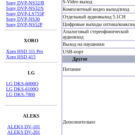
S-Video выход
Sony DVP-NS32/B
Sony DVP-NS32/S
Композитный видео выход/вход
Sony DVP-LS755P
Отдельный аудиовыход 5.1CH
Sony DVP-NS30
Цифровые выходы оптика/коаксиа
Sony DVP-NS52P
Аналоговый стереофонический
аудиовход
XORO
Выход на наушники
Xoro HSD 311 Pro
USB-порт
Xoro HSD 415
Другое
Питание
LG
LG DKS-6000Q
LG DKS-6100Q
LG DKS-7000
ALEKS
Дополнительно
ALEKS DV-101
ALEKS DV-201