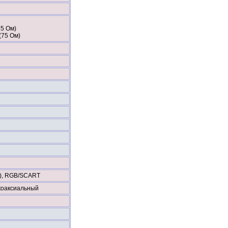
75 Ом)
(75 Ом)
r), RGB/SCART
коаксиальный