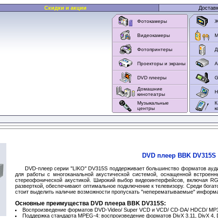
Скидки и акции
Достав
Фотокамеры
Ж
Видеокамеры
M
Фотопринтеры
Д
Проекторы и экраны
А
DVD плееры
G
Домашние
Н
кинотеатры
Музыкальные
К
центры
к
DVD плеер BBK DV315S
DVD-плеер серии "LIKO" DV315S поддерживает большинство форматов ауди
для работы с многоканальной акустической системой, оснащенной встроенн
стереофонической акустикой. Широкий выбор видеоинтерфейсов, включая RG
разверткой, обеспечивают оптимальное подключение к телевизору. Среди бога
стоит выделить наличие возможности пропускать "неперематываемые" информа
Основные преимущества DVD плеера BBK DV315S:
Воспроизведение форматов DVD-Video/ Super VCD и VCD/ CD-DA/ HDCD/ MP3
Поддержка стандарта MPEG-4: воспроизведение форматов DivX 3.11, DivX 4, Di