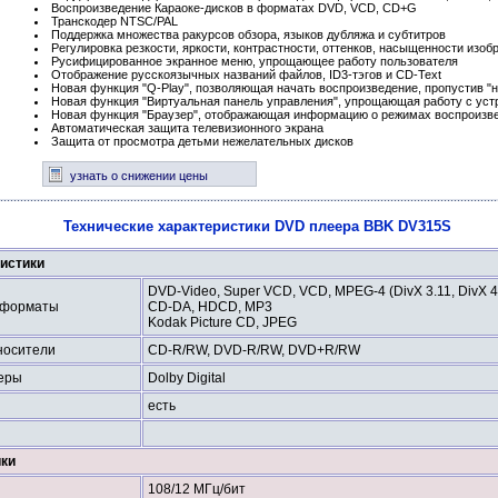
Воспроизведение Караоке-дисков в форматах DVD, VCD, CD+G
Транскодер NTSC/PAL
Поддержка множества ракурсов обзора, языков дубляжа и субтитров
Регулировка резкости, яркости, контрастности, оттенков, насыщенности изоб
Русифицированное экранное меню, упрощающее работу пользователя
Отображение русскоязычных названий файлов, ID3-тэгов и CD-Text
Новая функция "Q-Play", позволяющая начать воспроизведение, пропустив 
Новая функция "Виртуальная панель управления", упрощающая работу с ус
Новая функция "Браузер", отображающая информацию о режимах воспроизве
Автоматическая защита телевизионного экрана
Защита от просмотра детьми нежелательных дисков
узнать о снижении цены
Технические характеристики DVD плеера BBK DV315S
истики
DVD-Video, Super VCD, VCD, MPEG-4 (DivX 3.11, DivX 4, 
 форматы
CD-DA, HDCD, MP3
Kodak Picture CD, JPEG
носители
CD-R/RW, DVD-R/RW, DVD+R/RW
еры
Dolby Digital
есть
ики
108/12 МГц/бит