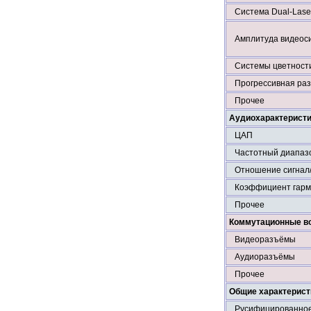
Система Dual-Lase
Амплитуда видеос
Системы цветност
Прогрессивная раз
Прочее
Аудиохарактерист
ЦАП
Частотный диапаз
Отношение сигнал
Коэффициент гарм
Прочее
Коммутационные в
Видеоразъёмы
Аудиоразъёмы
Прочее
Общие характерист
Русифицированно