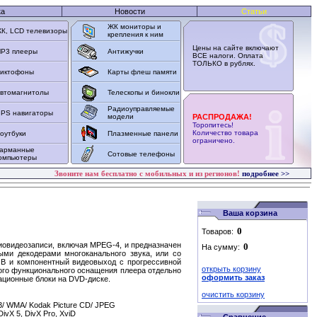
ка
Новости
Статьи
ЖК мониторы и
К, LCD телевизоры
крепления к ним
Цены на сайте включают
P3 плееры
Антижучки
ВСЕ налоги. Оплата
ТОЛЬКО в рублях.
иктофоны
Карты флеш памяти
втомагнитолы
Телескопы и бинокли
Радиоуправляемые
PS навигаторы
модели
РАСПРОДАЖА!
Торопитесь!
Количество товара
оутбуки
Плазменные панели
ограничено.
арманные
Сотовые телефоны
омпьютеры
Звоните нам бесплатно с мобильных и из регионов!
подробнее >>
Ваша корзина
Товаров:
овидеозаписи, включая MPEG-4, и предназначен
На сумму:
ыми декодерами многоканального звука, или со
B и компонентный видеовыход с прогрессивной
открыть корзину
того функционального оснащения плеера отдельно
оформить заказ
ционные блоки на DVD-диске.
очистить корзину
/ WMA/ Kodak Picture CD/ JPEG
vX 5, DivX Pro, XviD