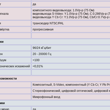
r
да
композитного видеовыхода: 1.0Vp-p (75 Ом)
игнала
видеовыхода S-Video: Y:1.0Vp-p (75 Ом), C:0.286Vp-p (
видеовыхода Y Cb Cr: Y:1.0Vp-p (75 Ом), Cb/Cr:0.7Vp-p 
и
транскодер NTSC/PAL
вёртка
прогрессивная
ики
96/24 кГц/бит
он
20 - 20000 Гц
/шум
>100
онических искажений
<0,01%
озможности
Композитный, S-Video, компонентный (Y Cb Cr, Y Pb P
Стереофонический, цифровой оптический, цифровой 
Микрофонный вход
ики
е меню
да