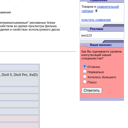
Сравнение
Товаров в
сравнительной
таблице
:
ражения
очистить сравнение
"неперематываемые" рекламные блоки
тройством во время просмотра фильма
Реклама
дения и свойствах используемого диска
test123
Ваше мнение:
Как Вы оцениваете уровень
консультаций наших
специалистов?
Отлично
Нормально
DivX 5, DivX Pro, XviD)
Хотелось большего
Плохо