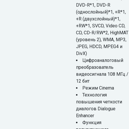
DVD-R*1, DVD-R
(однослойный)*1, +R*1,
+R (двухслойный)*1,
+RW*1, SVCD, Video CD,
CD, CD-R/RW*2, HighMAT
(уровень 2), WMA, МP3,
JPEG, HDCD, MPEG4 и
DivX)
Цифроаналоговый
преобразователь
видеосигнала 108 МГц /
12 бит
Режим Cinema
Технология
повышения четкости
диалогов Dialogue
Enhancer
Функция