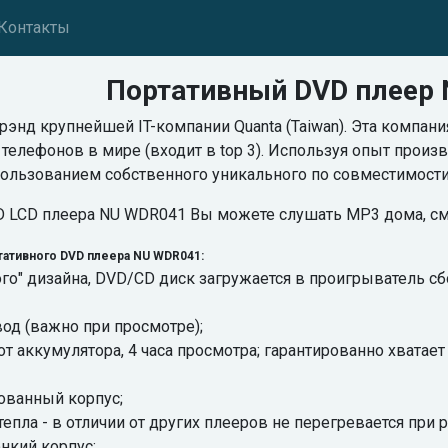
Контакты
Портативный DVD плеер
 брэнд крупнейшей IT-компании Quanta (Taiwan). Эта компа
елефонов в мире (входит в top 3). Используя опыт произво
спользованием собственного уникального по совместимост
 LCD плеера NU WDR041 Вы можете слушать MP3 дома, смот
ативного DVD плеера NU WDR041:
ого" дизайна, DVD/CD диск загружается в проигрыватель с
од (важно при просмотре);
от аккумулятора, 4 часа просмотра; гарантированно хвата
ованный корпус;
епла - в отличии от других плееров не перегревается при р
нкий корпус;