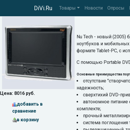
DiVi.Ru
Товары
Новости
Опросы
Nu Tech - новый (2005)
ноутбуков и мобильных т
формате Tablet-PC, с и
С помощью Portable DVD
Основные преимущества порт
отсутствие "створчат
надежность;
Цена: 8016 руб.
сверхтихий DVD-прив
автономное питание 
добавить в
комплекте;
сравнение
прочный металлизир
в корзину
система поглощения т
пылезащищенный, то