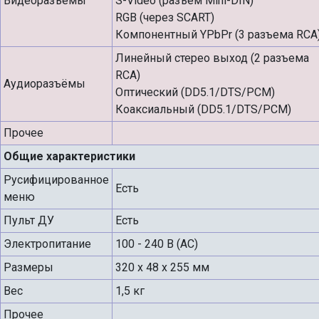
Видеоразъёмы
S-Video (разъем Mini-DIN)
RGB (через SCART)
Компонентный YPbPr (3 разъема RCA
Линейный стерео выход (2 разъема
RCA)
Аудиоразъёмы
Оптический (DD5.1/DTS/PCM)
Коаксиальный (DD5.1/DTS/PCM)
Прочее
Общие характеристики
Русифицированное
Есть
меню
Пульт ДУ
Есть
Электропитание
100 - 240 В (АС)
Размеры
320 x 48 x 255 мм
Вес
1,5 кг
Прочее