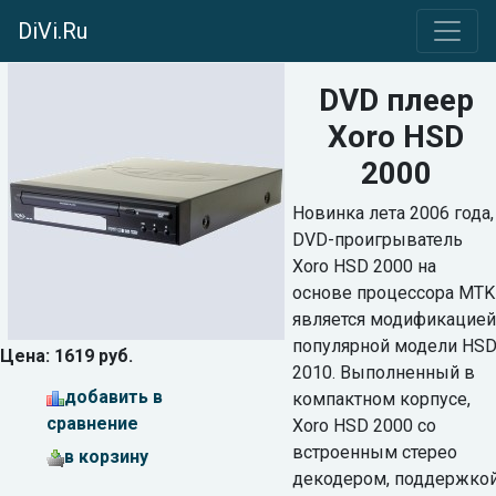
DiVi.Ru
DVD плеер
Xoro HSD
2000
Новинка лета 2006 года,
DVD-проигрыватель
Xoro HSD 2000 на
основе процессора MTK
является модификацией
популярной модели HS
Цена: 1619 руб.
2010. Выполненный в
добавить в
компактном корпусе,
сравнение
Xoro HSD 2000 со
встроенным стерео
в корзину
декодером, поддержко