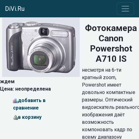
DiVi.Ru
Фотокамера
Canon
Powershot
A710 IS
несмотря на 6-ти
кратный zoom,
ждем
Powershot имеет
Цена:
неопределена
довольно компактные
размеры. Оптический
добавить в
видоискатель реальног
сравнение
изображения даёт
в корзину
возможность
компоновать кадр по
всему диапазону