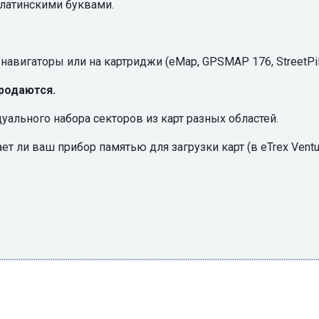
 латинскими буквами.
авигаторы или на картриджи (eMap, GPSMAP 176, StreetPilo
родаются.
ального набора секторов из карт разных областей.
ает ли ваш прибор памятью для загрузки карт (в eTrex Vent