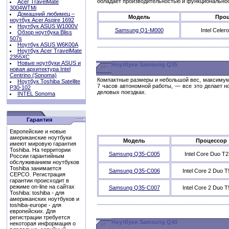
обладает производительностью и функциональност
Acer TravelMate
3004WTMi
Домашний любимец –
Модель
Проц
ноутбук Acer Aspire 1692
Ноутбук ASUS W1000V
Samsung Q1-M000
Intel Cele
Обзор ноутбука Bliss
507s
Ноутбук ASUS W6K00A
Ноутбук Acer TravelMate
2355XC
Новые ноутбуки ASUS и
Ноутбуки Samsung Q35
новая архитектура Intel
Centrino (Sonoma)
Компактные размеры и небольшой вес, максимум 
Ноутбук Toshiba Satellite
7 часов автономной работы, — все это делает 
P30-102
деловых поездках.
INTEL Sonoma
Гарантия
Европейские и новые
американские ноутбуки
Модель
Процессор
имеют мировую гарантия
Toshiba. На территории
Samsung Q35-C005
Intel Core Duo T
России гарантийным
обслуживанием ноутбуков
Toshiba занимается
Samsung Q35-С006
Intel Core 2 Duo 
СЕРСО. Регистрация
гарантии происходит в
режиме on-line на сайтах
Samsung Q35-C007
Intel Core 2 Duo 
Toshiba: toshiba - для
американских ноутбуков и
toshiba-europe - для
европейских. Для
регистрации требуется
Ноутбуки Samsung Q40
некоторая информация о