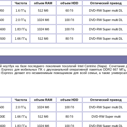
Частота
объем RAM
объем HDD
Оптический привод
050
1.6 ГГц
512 Мб
60 Гб
DVD-RW Super multi DL
500
2.0 ГГц
1024 Мб
100 Гб
DVD-RW Super multi DL
5600
1.83 ГГц
1024 Мб
100 Гб
DVD-RW Super multi DL
5500
1.66 ГГц
512 Мб
80 Гб
DVD-RW Super multi DL
оутбук на базе последнего поколения техологий Intel Centrino (Napa). Сочетание д
45 Express для мобильных ПК с двухканальной оперативной памятью DDR2 667 МГц, 
PCI-Express делают его незаменимым помощником для всей семьи, а также универс
Частота
объем RAM
объем HDD
Оптический привод
500
2.0 ГГц
1024 Мб
100 Гб
DVD-RW Super multi DL
300E
1.66 ГГц
512 Мб
80 Гб
DVD-RW Super multi
5600
1.83 ГГц
1024 Мб
100 Гб
DVD-RW Super multi DL