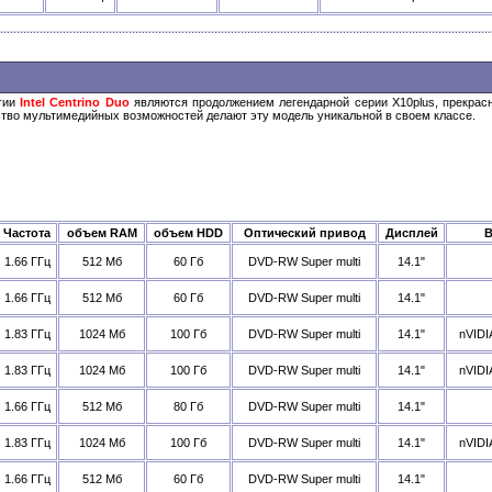
огии
Intel Centrino Duo
являются продолжением легендарной серии Х10plus, прекрас
тство мультимедийных возможностей делают эту модель уникальной в своем классе.
Частота
объем RAM
объем HDD
Оптический привод
Дисплей
В
1.66 ГГц
512 Мб
60 Гб
DVD-RW Super multi
14.1"
1.66 ГГц
512 Мб
60 Гб
DVD-RW Super multi
14.1"
1.83 ГГц
1024 Мб
100 Гб
DVD-RW Super multi
14.1"
nVIDI
1.83 ГГц
1024 Мб
100 Гб
DVD-RW Super multi
14.1"
nVIDI
1.66 ГГц
512 Мб
80 Гб
DVD-RW Super multi
14.1"
1.83 ГГц
1024 Мб
100 Гб
DVD-RW Super multi
14.1"
nVIDI
1.66 ГГц
512 Мб
60 Гб
DVD-RW Super multi
14.1"