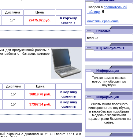
Сравнение
Товаров в
сравнительной
таблице
:
Дисплей
Цена
в корзину
17"
27475.82 руб.
очистить сравнение
сравнить
Реклама
test123
ICQ консультант
мым для продуктивной работы с
я работы от батареи, которое
Информация
Только самые свежие
новости и обзоры про
ноутбуки
Дисплей
Цена
в корзину
15"
36819.76 руб.
сравнить
Информация
в корзину
Узнать много полезного
15"
37397.34 руб.
сравнить
иинтересного о ноутбуках,
а такжебыстро подобрать
модель с желаемыми
параметрами Выможете на
сайте.
ый экраном с диагональю 7". Он весит 777 г и и