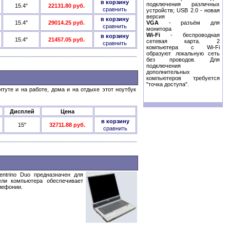
в корзину
подключения различных
15.4"
22131.80 руб.
сравнить
устройств; USB 2.0 - новая
версия
в корзину
15.4"
29014.25 руб.
VGA
- разъём для
сравнить
монитора
Wi-Fi
- беспроводная
в корзину
15.4"
21457.05 руб.
сетевая карта. 2
сравнить
компьютера с Wi-Fi
образуют локальную сеть
без проводов. Для
подключения
дополнительных
компьютеров требуется
"точка доступа".
уте и на работе, дома и на отдыхе этот ноутбук
Дисплей
Цена
в корзину
15"
32711.88 руб.
сравнить
ntrino Duo предназначен для
ели компьютера обеспечивает
лефонии.