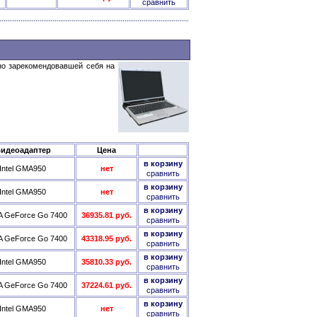
сравнить
но зарекомендовавшей себя на
идеоадаптер
Цена
в корзину
Intel GMA950
нет
сравнить
в корзину
Intel GMA950
нет
сравнить
в корзину
A GeForce Go 7400
36935.81 руб.
сравнить
в корзину
A GeForce Go 7400
43318.95 руб.
сравнить
в корзину
Intel GMA950
35810.33 руб.
сравнить
в корзину
A GeForce Go 7400
37224.61 руб.
сравнить
в корзину
Intel GMA950
нет
сравнить