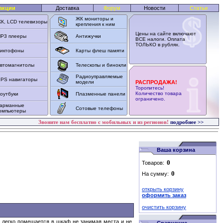
акции
Доставка
Форум
Новости
Статьи
ЖК мониторы и
К, LCD телевизоры
крепления к ним
Цены на сайте включают
P3 плееры
Антижучки
ВСЕ налоги. Оплата
ТОЛЬКО в рублях.
иктофоны
Карты флеш памяти
втомагнитолы
Телескопы и бинокли
Радиоуправляемые
PS навигаторы
модели
РАСПРОДАЖА!
Торопитесь!
Количество товара
оутбуки
Плазменные панели
ограничено.
арманные
Сотовые телефоны
омпьютеры
Звоните нам бесплатно с мобильных и из регионов!
подробнее >>
Ваша корзина
Товаров:
На сумму:
открыть корзину
оформить заказ
очистить корзину
 легко помещается в шкаф не занимая места и не