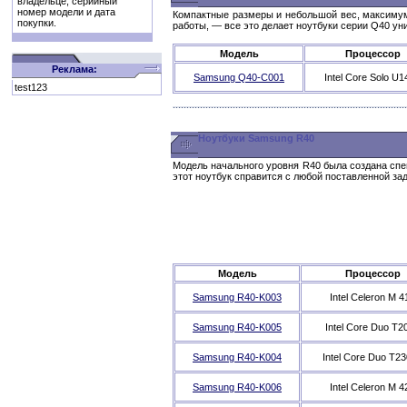
владельце, серийный
номер модели и дата
Компактные размеры и небольшой вес, максимум 
покупки.
работы, — все это делает ноутбуки серии Q40 у
Модель
Процессор
Реклама:
Samsung Q40-C001
Intel Core Solo U1
test123
Ноутбуки Samsung R40
Модель начального уровня R40 была создана спец
этот ноутбук справится с любой поставленной за
Модель
Процессор
Samsung R40-K003
Intel Celeron M 4
Samsung R40-K005
Intel Core Duo T2
Samsung R40-K004
Intel Core Duo T2
Samsung R40-K006
Intel Celeron M 4