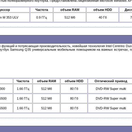
ью полноразмерного ноутбука. Предустановлена Лицензионная Microsoft Windows XP Ta
ессор
Частота
объем RAM
объем HDD
Дис
ron M 353 ULV
0.9 ГГц
512 Мб
40 Гб
7
функций и потрясающая производительность, новейшая технология Intel Centrino Duo
ноутбук Samsung Q35 универсальным мобильным помощником на важных встречах, пр
Частота
объем RAM
объем HDD
Оптический привод
2300
1.66 ГГц
512 Мб
80 Гб
DVD-RW Super multi
T5500
1.66 ГГц
512 Мб
80 Гб
DVD-RW Super multi
T5500
1.66 ГГц
512 Мб
80 Гб
DVD-RW Super multi