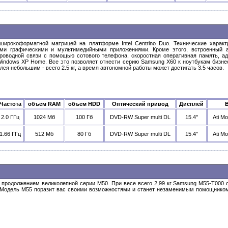
ирокоформатной матрицей на платформе Intel Centrino Duo. Технические характ
ми графическими и мультимедийными приложениями. Кроме этого, встроенный ада
водной связи с помощью сотового телефона, скоростная оперативная память, адап
indows XP Home. Все это позволяет отнести серию Samsung X60 к ноутбукам бизнес
лся небольшим - всего 2.5 кг, а время автономной работы может достигать 3.5 часов.
Частота
объем RAM
объем HDD
Оптический привод
Дисплей
2.0 ГГц
1024 Мб
100 Гб
DVD-RW Super multi DL
15.4"
Ati M
1.66 ГГц
512 Мб
80 Гб
DVD-RW Super multi DL
15.4"
Ati M
я продолжением великолепной серии М50. При весе всего 2,99 кг Samsung M55-T00
". Модель М55 поразит вас своими возможностями и станет незаменимым помощником