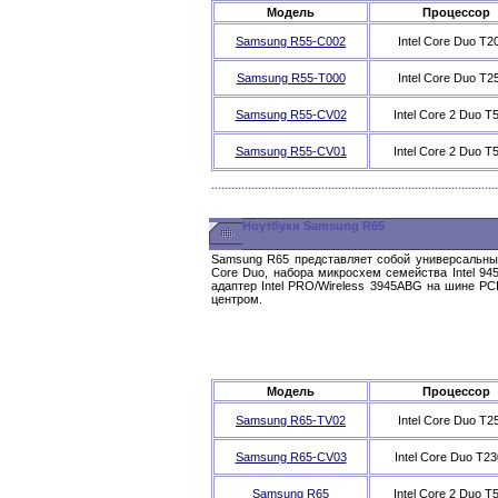
Модель
Процессор
Samsung R55-C002
Intel Core Duo T2
Samsung R55-T000
Intel Core Duo T2
Samsung R55-CV02
Intel Core 2 Duo T
Samsung R55-CV01
Intel Core 2 Duo T
Ноутбуки Samsung R65
Samsung R65 представляет собой универсальный н
Core Duo, набора микросхем семейства Intel 9
адаптер Intel PRO/Wireless 3945ABG на шине 
центром.
Модель
Процессор
Samsung R65-TV02
Intel Core Duo T2
Samsung R65-CV03
Intel Core Duo T2
Samsung R65
Intel Core 2 Duo T