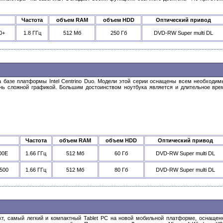
Частота
объем RAM
объем HDD
Оптический привод
0+
1.8 ГГц
512 Мб
250 Гб
DVD-RW Super multi DL
на базе платформы Intel Centrino Duo. Модели этой серии оснащены всем необходи
нь сложной графикой. Большим достоинством ноутбука является и длительное врем
Частота
объем RAM
объем HDD
Оптический привод
300E
1.66 ГГц
512 Мб
60 Гб
DVD-RW Super multi DL
5500
1.66 ГГц
512 Мб
80 Гб
DVD-RW Super multi DL
, самый легкий и компактный Tablet PC на новой мобильной платформе, оснащенн