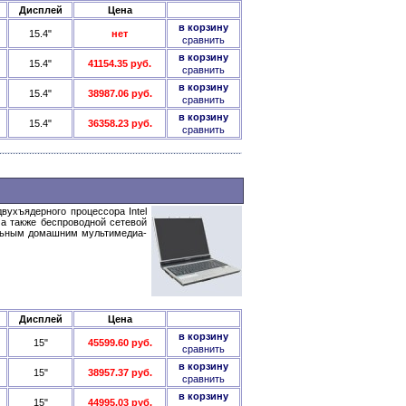
Дисплей
Цена
в корзину
15.4"
нет
сравнить
в корзину
15.4"
41154.35 руб.
сравнить
в корзину
15.4"
38987.06 руб.
сравнить
в корзину
15.4"
36358.23 руб.
сравнить
вухъядерного процессора Intel
а также беспроводной сетевой
альным домашним мультимедиа-
Дисплей
Цена
в корзину
15"
45599.60 руб.
сравнить
в корзину
15"
38957.37 руб.
сравнить
в корзину
15"
44995.03 руб.