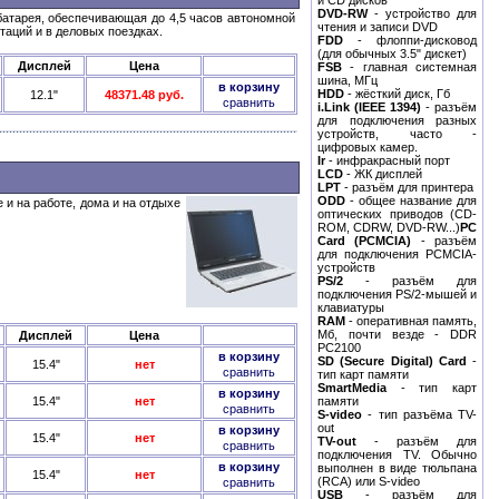
и CD дисков
DVD-RW
- устройство для
батарея, обеспечивающая до 4,5 часов автономной
чтения и записи DVD
аций и в деловых поездках.
FDD
- флоппи-дисковод
(для обычных 3.5" дискет)
Дисплей
Цена
FSB
- главная системная
шина, МГц
в корзину
HDD
- жёсткий диск, Гб
12.1"
48371.48 руб.
сравнить
i.Link (IEEE 1394)
- разъём
для подключения разных
устройств, часто -
цифровых камер.
Ir
- инфракрасный порт
LCD
- ЖК дисплей
LPT
- разъём для принтера
ODD
- общее название для
и на работе, дома и на отдыхе
оптических приводов (СD-
ROM, CDRW, DVD-RW...)
PC
Card (PCMCIA)
- разъём
для подключения PCMCIA-
устройств
PS/2
- разъём для
подключения PS/2-мышей и
клавиатуры
RAM
- оперативная память,
Mб, почти везде - DDR
Дисплей
Цена
PC2100
в корзину
SD (Secure Digital) Card
-
15.4"
нет
сравнить
тип карт памяти
SmartMedia
- тип карт
в корзину
15.4"
нет
памяти
сравнить
S-video
- тип разъёма TV-
out
в корзину
15.4"
нет
TV-out
- разъём для
сравнить
подключения TV. Обычно
в корзину
выполнен в виде тюльпана
15.4"
нет
(RCA) или S-video
сравнить
USB
- разъём для