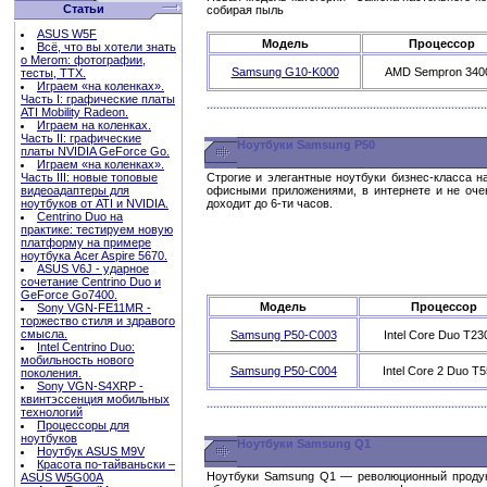
Статьи
собирая пыль
ASUS W5F
Модель
Процессор
Всё, что вы хотели знать
о Merom: фотографии,
Samsung G10-K000
AMD Sempron 340
тесты, ТТХ.
Играем «на коленках».
Часть I: графические платы
ATI Mobility Radeon.
Играем на коленках.
Часть II: графические
Ноутбуки Samsung P50
платы NVIDIA GeForce Go.
Играем «на коленках».
Часть III: новые топовые
Строгие и элегантные ноутбуки бизнес-класса 
видеоадаптеры для
офисными приложениями, в интернете и не оче
ноутбуков от ATI и NVIDIA.
доходит до 6-ти часов.
Centrino Duo на
практике: тестируем новую
платформу на примере
ноутбука Acer Aspire 5670.
ASUS V6J - ударное
сочетание Centrino Duo и
GeForce Go7400.
Модель
Процессор
Sony VGN-FE11MR -
торжество стиля и здравого
смысла.
Samsung P50-C003
Intel Core Duo T2
Intel Centrino Duo:
мобильность нового
Samsung P50-C004
Intel Core 2 Duo T
поколения.
Sony VGN-S4XRP -
квинтэссенция мобильных
технологий
Процессоры для
ноутбуков
Ноутбуки Samsung Q1
Ноутбук ASUS M9V
Красота по-тайваньски –
Ноутбуки Samsung Q1 — революционный продукт
ASUS W5G00A