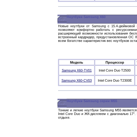
Ноутбуки Samsung X60
Новые ноутбуки от Samsung c 15.4-дюймовой ш
позволяют комфортно работать с ресурсоемки
расширяющий возможности использования беспро
встроенный кардридер, предустановленная ОС W
всем богатстве характеристик вес ноутбуков оста
Модель
Процессор
Samsung X60-TV01
Intel Core Duo T2500
Samsung X60-CV03
Intel Core Duo T2300E
Ноутбуки Samsung серии M55
Тонкие и легкие ноутбуки Samsung M55 являетс
Intel Core Duo и ЖК-дисплеем с диагональю 17
отдыхе.