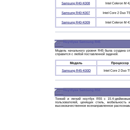
Samsung R40-K008
Intel Celeron M 4
Samsung R40-K007
Intel Core 2 Duo T
Samsung R40-K009
Intel Celeron M 4
Ноутбуки Samsung R45
Модель начального уровня R45 была создана сп
справится с любой поставленной задачей.
Модель
Процессор
Samsung R45-K00D
Intel Core 2 Duo 
Ноутбуки Samsung R55
Тонкий и легкий ноутбук R55 с 15.4-дюймовы
пользователей, ценящих стиль, мобильность
высококачественное всенаправленное распознава