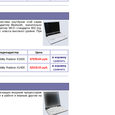
рестики ноутбуков этой серии
птер Bluetooth, значительно
тер Wi-Fi стандарта 802.11g,
 класса высокого уровня. При
Видеоадаптер
Цена
в корзину
obility Radeon X1600
47939.64 руб.
сравнить
в корзину
obility Radeon X1400
42018.03 руб.
сравнить
0 оснащен мощным процессором
 в работе и верным другом на