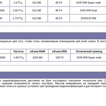
20
1.6 ГГц
512 Мб
60 Гб
DVD-RW Super multi
5500
1.66 ГГц
512 Мб
80 Гб
DVD-RW Dual
30
1.73 ГГц
512 Мб
60 Гб
DVD/CD-RW
ециально для того, чтобы стать незаменимым помощником для всей семьи. В инстит
Частота
объем RAM
объем HDD
Оптический привод
T5500
1.66 ГГц
1024 Мб
100 Гб
DVD-RW Super multi
м широкоформатным дисплеем на базе последнего поколения технологии Intel Ce
 и широкие возможности своего ноутбука. Массив микрофонов на передней пан
ние голоса в шумных условиях при проведения видеоконференций и для интернет-те