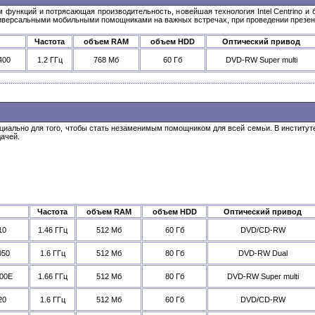
функций и потрясающая производительность, новейшая технология Intel Centrino и 
ниверсальными мобильными помощниками на важных встречах, при проведении презент
Частота
объем RAM
объем HDD
Оптический привод
400
1.2 ГГц
768 Мб
60 Гб
DVD-RW Super multi
иально для того, чтобы стать незаменимым помощником для всей семьи. В институте 
дачей.
Частота
объем RAM
объем HDD
Оптический привод
10
1.46 ГГц
512 Мб
60 Гб
DVD/CD-RW
050
1.6 ГГц
512 Мб
80 Гб
DVD-RW Dual
300E
1.66 ГГц
512 Мб
80 Гб
DVD-RW Super multi
20
1.6 ГГц
512 Мб
60 Гб
DVD/CD-RW