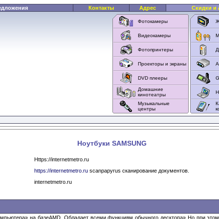
едложения
Контакты
Адрес
Скидки и 
Фотокамеры
Ж
Видеокамеры
M
Фотопринтеры
Д
Проекторы и экраны
А
DVD плееры
G
Домашние
Н
кинотеатры
Музыкальные
К
центры
к
Ноутбуки SAMSUNG
Https://internetmetro.ru
https://internetmetro.ru
scanpapyrus сканирование документов.
internetmetro.ru
омпьютера» на базеAMD. Обладает всеми функциям обычного десктопа» Но при этом