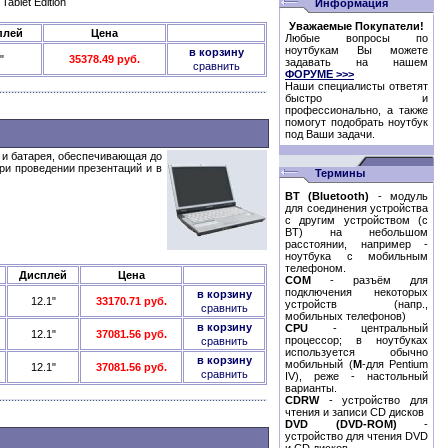
blet Edition
Информация
Уважаемые Покупатели!
плей
Цена
Любые вопросы по
ноутбукам Вы можете
в корзину
"
35378.49 руб.
задавать на нашем
сравнить
ФОРУМЕ >>>
Наши специалисты ответят
быстро и
профессионально, а также
помогут подобрать ноутбук
под Ваши задачи.
 и батарея, обеспечивающая до
и проведении презентаций и в
Термины
BT (Bluetooth)
- модуль
для соединения устройства
с другим устройством (с
BT) на небольшом
расстоянии, например -
ноутбука с мобильным
телефоном.
Дисплей
Цена
COM
- разъём для
подключения некоторых
в корзину
12.1"
33170.71 руб.
устройств (напр.,
сравнить
мобильных телефонов)
в корзину
CPU
- центральный
12.1"
37081.56 руб.
процессор; в ноутбуках
сравнить
используется обычно
в корзину
мобильный (
M
-для Pentium
12.1"
37081.56 руб.
сравнить
IV), реже - настольный
варианты.
CDRW
- устройство для
чтения и записи CD дисков
DVD (DVD-ROM)
-
устройство для чтения DVD