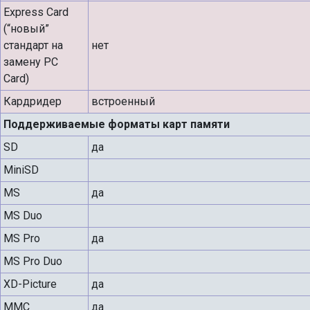
Express Card
(“новый”
стандарт на
нет
замену PC
Card)
Кардридер
встроенный
Поддерживаемые форматы карт памяти
SD
да
MiniSD
MS
да
MS Duo
MS Pro
да
MS Pro Duo
XD-Picture
да
MMC
да