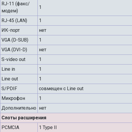
RJ-11 (факс/
1
модем)
RJ-45 (LAN)
1
ИК-порт
нет
VGA (D-SUB)
1
VGA (DVI-D)
нет
S-video out
1
Line in
1
Line out
1
S/PDIF
совмещен с Line out
Микрофон
1
Дополнительно
нет
Слоты расширения
PCMCIA
1 Type II