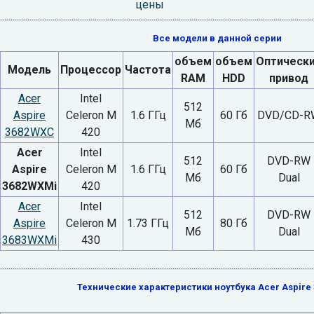
цены
Все модели в данной серии
объем
объем
Оптическ
Модель
Процессор
Частота
RAM
HDD
привод
Acer
Intel
512
Aspire
Celeron M
1.6 ГГц
60 Гб
DVD/CD-R
Мб
3682WXC
420
Acer
Intel
512
DVD-RW
Aspire
Celeron M
1.6 ГГц
60 Гб
Мб
Dual
3682WXMi
420
Acer
Intel
512
DVD-RW
Aspire
Celeron M
1.73 ГГц
80 Гб
Мб
Dual
3683WXMi
430
Технические характеристики ноутбука Acer Aspire