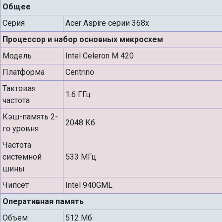
Общее
Серия
Acer Aspire серии 368x
Процессор и набор основных микросхем
Модель
Intel Celeron M 420
Платформа
Centrino
Тактовая
1.6 ГГц
частота
Кэш-память 2-
2048 Кб
го уровня
Частота
системной
533 МГц
шины
Чипсет
Intel 940GML
Оперативная память
Объем
512 Мб