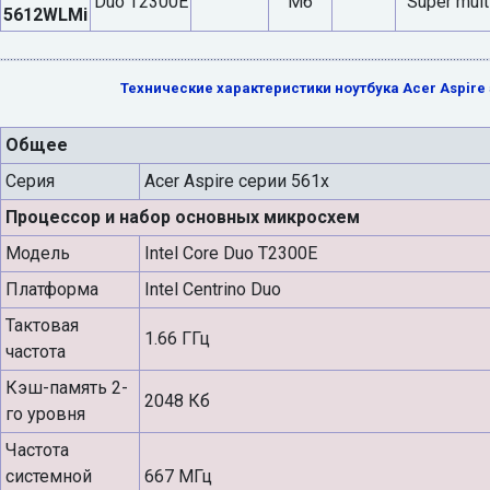
Duo T2300E
Мб
Super mult
5612WLMi
Технические характеристики ноутбука Acer Aspire
Общее
Серия
Acer Aspire серии 561x
Процессор и набор основных микросхем
Модель
Intel Core Duo T2300E
Платформа
Intel Centrino Duo
Тактовая
1.66 ГГц
частота
Кэш-память 2-
2048 Кб
го уровня
Частота
системной
667 МГц