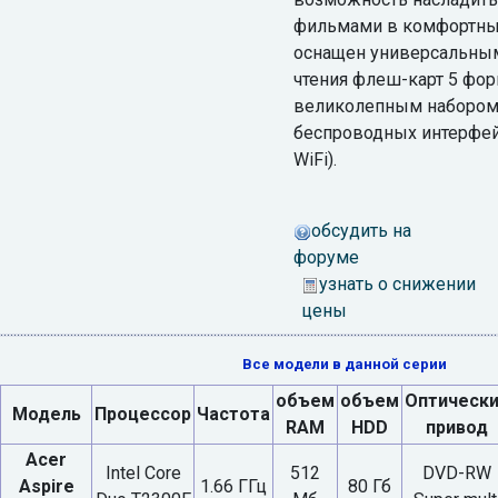
фильмами в комфортных
оснащен универсальным
чтения флеш-карт 5 фор
великолепным набором
беспроводных интерфейс
WiFi).
обсудить на
форуме
узнать о снижении
цены
Все модели в данной серии
объем
объем
Оптическ
Модель
Процессор
Частота
RAM
HDD
привод
Acer
Intel Core
512
DVD-RW
Aspire
1.66 ГГц
80 Гб