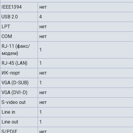
IEEE1394
нет
USB 2.0
4
LPT
нет
COM
нет
RJ-11 (факс/
1
модем)
RJ-45 (LAN)
1
ИК-порт
нет
VGA (D-SUB)
1
VGA (DVI-D)
нет
S-video out
нет
Line in
1
Line out
1
S/PDIF
нет