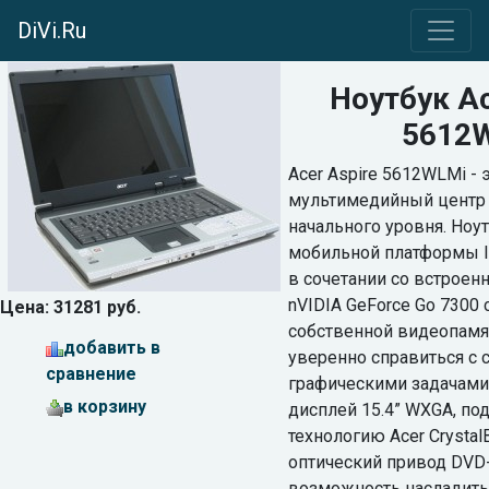
DiVi.Ru
Ноутбук Ac
5612
Acer Aspire 5612WLMi -
мультимедийный центр
начального уровня. Ноут
мобильной платформы Int
в сочетании со встрое
nVIDIA GeForce Go 7300 
Цена: 31281 руб.
собственной видеопамя
добавить в
уверенно справиться с
сравнение
графическими задачам
в корзину
дисплей 15.4” WXGA, 
технологию Acer Crystal
оптический привод DVD-
возможность насладит