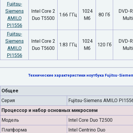
Fujitsu-
Siemens
Intel Core 2
1024
DVD-
1.66 ГГц
80 Гб
AMILO
Duo T5500
Мб
Multi
PI1556
Fujitsu-
Siemens
Intel Core 2
1024
DVD-
1.83 ГГц
120 Гб
AMILO
Duo T5600
Мб
Multi
PI1556
Технические характеристики ноутбука Fujitsu-Siemen
Общее
Серия
Fujitsu-Siemens AMILO PI155
Процессор и набор основных микросхем
Модель
Intel Core Duo T2500
Платформа
Intel Centrino Duo