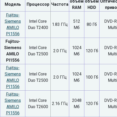
объем
объем
Оптиче
Модель
Процессор
Частота
RAM
HDD
прив
Fujitsu-
Siemens
Intel Core
512
DVD-
1.83 ГГц
80 Гб
AMILO
Duo T2400
Мб
Multi
PI1556
Fujitsu-
Siemens
Intel Core
1024
DVD-
2.0 ГГц
120 Гб
AMILO
Duo T2500
Мб
Multi
PI1556
Fujitsu-
Siemens
Intel Core
1024
DVD-
2.0 ГГц
100 Гб
AMILO
Duo T2500
Мб
Multi
PI1556
Fujitsu-
Siemens
Intel Core
2048
DVD-
2.16 ГГц
120 Гб
AMILO
Duo T2600
Мб
Multi
PI1556