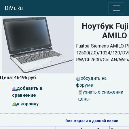
DiVi.Ru
Ноутбук Fuj
AMILO 
Fujitsu-Siemens AMILO P
T2500(2.0)/1024/120/DV
RW/GF7600/GbLAN/WiFi/
Цена: 46496 руб.
обсудить на
форуме
добавить в
узнать о снижении
сравнение
цены
в корзину
Все модели в данной серии