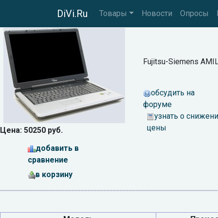
DiVi.Ru
Товары
Новости
Опросы
Fujitsu-Siemens AM
обсудить на
форуме
узнать о снижен
цены
Цена: 50250 руб.
добавить в
сравнение
в корзину