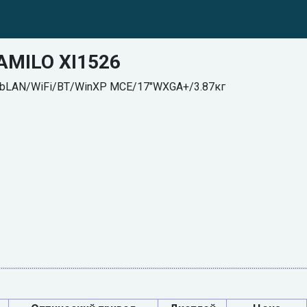
 AMILO XI1526
/GbLAN/WiFi/BT/WinXP MCE/17"WXGA+/3.87кг