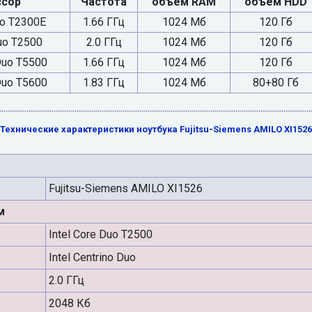
ссор
Частота
объем RAM
объем HDD
uo T2300E
1.66 ГГц
1024 Мб
120 Гб
Duo T2500
2.0 ГГц
1024 Мб
120 Гб
 Duo T5500
1.66 ГГц
1024 Мб
120 Гб
 Duo T5600
1.83 ГГц
1024 Мб
80+80 Гб
Технические характеристики ноутбука Fujitsu-Siemens AMILO XI1526
Fujitsu-Siemens AMILO XI1526
м
Intel Core Duo T2500
Intel Centrino Duo
2.0 ГГц
2048 Кб