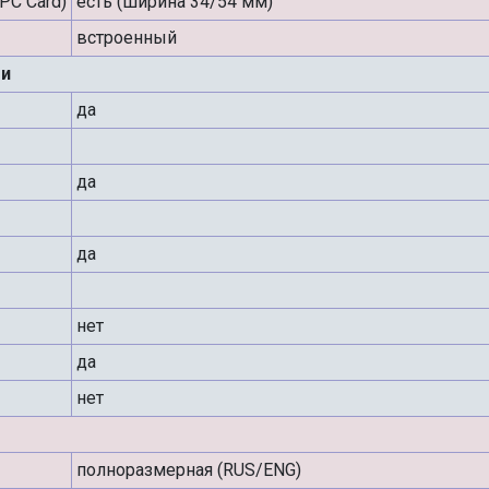
PC Card)
есть (ширина 34/54 мм)
встроенный
и
да
да
да
нет
да
нет
полноразмерная (RUS/ENG)