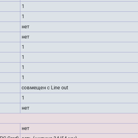
1
1
нет
нет
1
1
1
1
совмещен с Line out
1
нет
нет