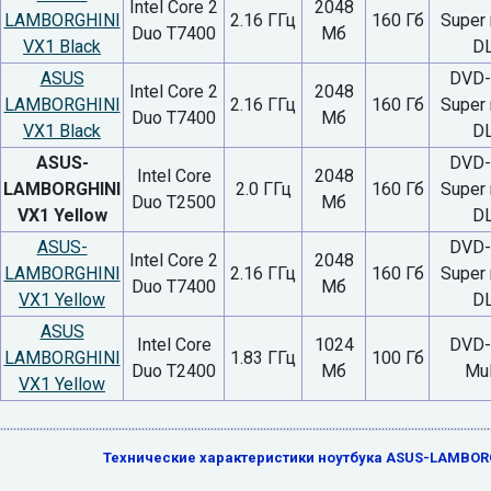
Intel Core 2
2048
LAMBORGHINI
2.16 ГГц
160 Гб
Super 
Duo T7400
Мб
VX1 Black
D
ASUS
DVD
Intel Core 2
2048
LAMBORGHINI
2.16 ГГц
160 Гб
Super 
Duo T7400
Мб
VX1 Black
D
ASUS-
DVD
Intel Core
2048
LAMBORGHINI
2.0 ГГц
160 Гб
Super 
Duo T2500
Мб
VX1 Yellow
D
ASUS-
DVD
Intel Core 2
2048
LAMBORGHINI
2.16 ГГц
160 Гб
Super 
Duo T7400
Мб
VX1 Yellow
D
ASUS
Intel Core
1024
DVD
LAMBORGHINI
1.83 ГГц
100 Гб
Duo T2400
Мб
Mul
VX1 Yellow
Технические характеристики ноутбука ASUS-LAMBORG