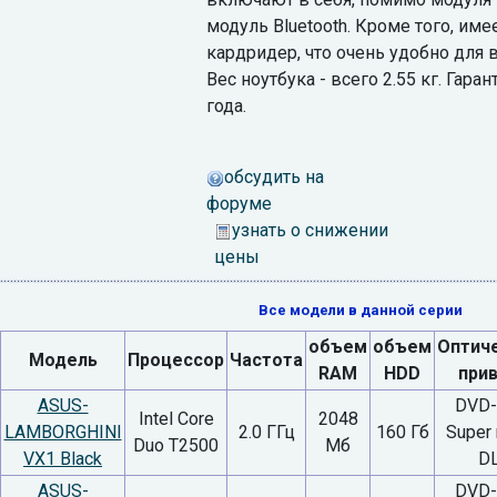
модуль Bluetooth. Кроме того, им
кардридер, что очень удобно для 
Вес ноутбука - всего 2.55 кг. Гара
года.
обсудить на
форуме
узнать о снижении
цены
Все модели в данной серии
объем
объем
Оптич
Модель
Процессор
Частота
RAM
HDD
при
ASUS-
DVD
Intel Core
2048
LAMBORGHINI
2.0 ГГц
160 Гб
Super 
Duo T2500
Мб
VX1 Black
D
ASUS-
DVD