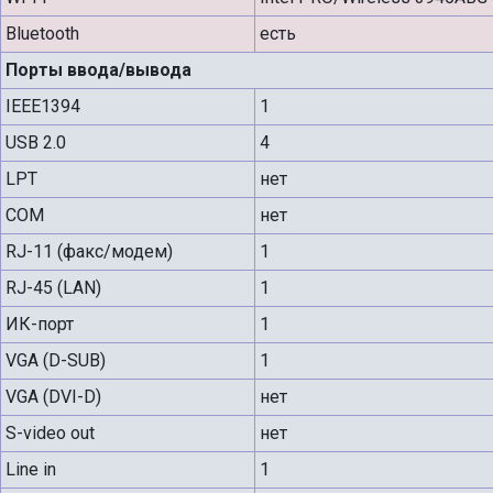
Bluetooth
есть
Порты ввода/вывода
IEEE1394
1
USB 2.0
4
LPT
нет
COM
нет
RJ-11 (факс/модем)
1
RJ-45 (LAN)
1
ИК-порт
1
VGA (D-SUB)
1
VGA (DVI-D)
нет
S-video out
нет
Line in
1