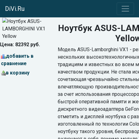
DiVi.Ru
Ноутбук ASUS-LAM
Yello
Цена: 82392 руб.
Модель ASUS-Lamborghini VX1 - ре
добавить в
нескольких высокотехнологичных
сравнение
традициям и известных во всем 
качеством продукции. Не стала ис
в корзину
сочетающая чрезвычайно стильны
впечатляющую производительность
за счет использования процессор
быстрой оперативной памяти и жес
дискретного видеоадаптера GeForc
отметить и дисплей ноутбука с р
изготовленный по технологии Colo
ноутбуку такого уровня, беспров
включают в себя, помимо модуля 