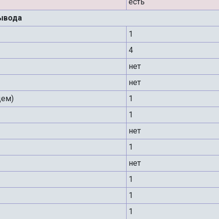
есть
ывода
1
4
нет
нет
дем)
1
1
нет
1
нет
1
1
1