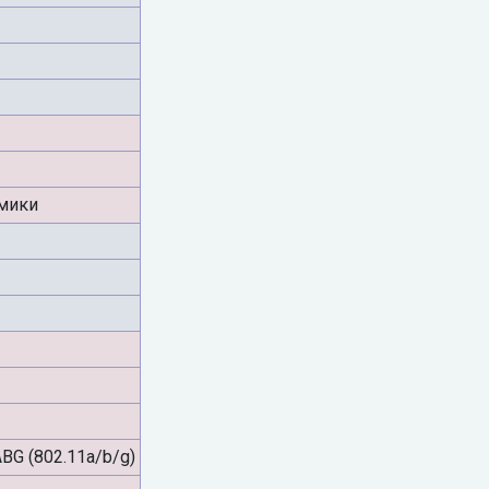
мики
ABG (802.11a/b/g)