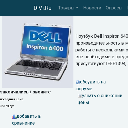
DiVi.Ru
Товары
Новости
Опросы
Ноутбук Dell Inspiron 6
производительность в м
работы с несколькими о
все необходимые средст
присутствуют IEEE1394, 4
обсудить на
форуме
закончились / звоните
узнать о снижении
последняя цена:
цены
35378 руб.
добавить в
сравнение