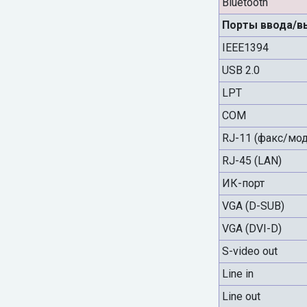
Bluetooth
Порты ввода/в
IEEE1394
USB 2.0
LPT
COM
RJ-11 (факс/мо
RJ-45 (LAN)
ИК-порт
VGA (D-SUB)
VGA (DVI-D)
S-video out
Line in
Line out