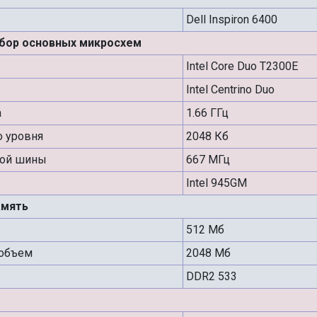
Dell Inspiron 6400
абор основных микросхем
Intel Core Duo T2300E
Intel Centrino Duo
а
1.66 ГГц
о уровня
2048 Кб
ной шины
667 МГц
Intel 945GM
амять
512 Мб
объем
2048 Мб
DDR2 533