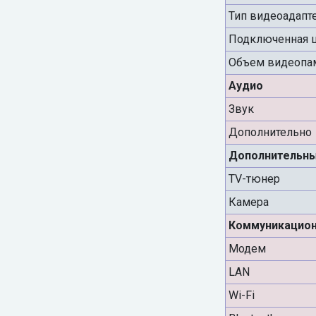
Тип видеоадапт
Подключенная 
Объем видеопа
Аудио
Звук
Дополнительно
Дополнительны
TV-тюнер
Камера
Коммуникацио
Модем
LAN
Wi-Fi