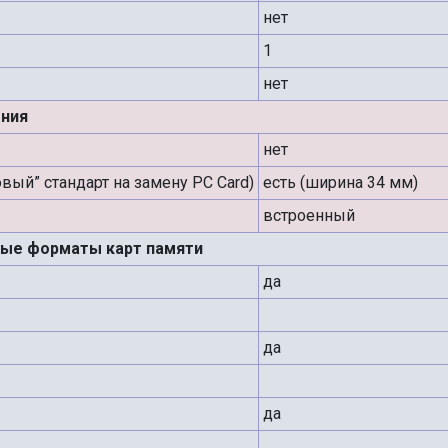
нет
1
нет
ния
нет
овый” стандарт на замену PC Card)
есть (ширина 34 мм)
встроенный
ые форматы карт памяти
да
да
да