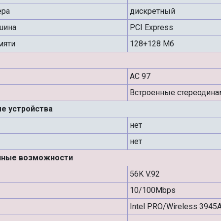
ера
дискретный
шина
PCI Express
мяти
128+128 Мб
AC 97
Встроенные стереодина
е устройства
нет
нет
нные возможности
56K V.92
10/100Mbps
Intel PRO/Wireless 3945