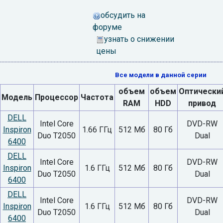
обсудить на
форуме
узнать о снижении
цены
Все модели в данной серии
объем
объем
Оптически
Модель
Процессор
Частота
RAM
HDD
привод
DELL
Intel Core
DVD-RW
Inspiron
1.66 ГГц
512 Мб
80 Гб
Duo T2050
Dual
6400
DELL
Intel Core
DVD-RW
Inspiron
1.6 ГГц
512 Мб
80 Гб
Duo T2050
Dual
6400
DELL
Intel Core
DVD-RW
Inspiron
1.6 ГГц
512 Мб
80 Гб
Duo T2050
Dual
6400