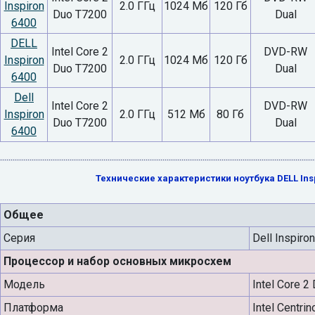
Inspiron
2.0 ГГц
1024 Мб
120 Гб
Duo T7200
Dual
6400
DELL
Intel Core 2
DVD-RW
Inspiron
2.0 ГГц
1024 Мб
120 Гб
Duo T7200
Dual
6400
Dell
Intel Core 2
DVD-RW
Inspiron
2.0 ГГц
512 Мб
80 Гб
Duo T7200
Dual
6400
Технические характеристики ноутбука DELL Insp
Общее
Серия
Dell Inspiro
Процессор и набор основных микросхем
Модель
Intel Core 2
Платформа
Intel Centri