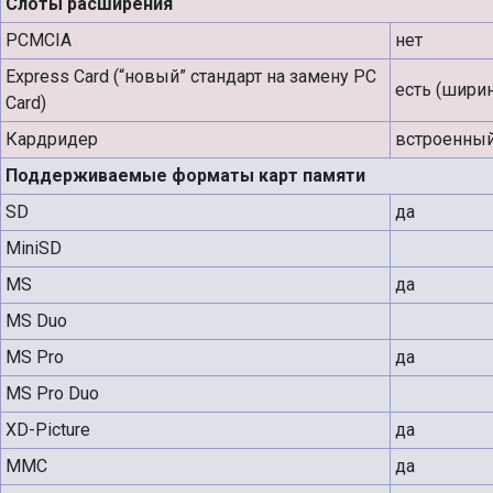
Слоты расширения
PCMCIA
нет
Express Card (“новый” стандарт на замену PC
есть (шири
Card)
Кардридер
встроенны
Поддерживаемые форматы карт памяти
SD
да
MiniSD
MS
да
MS Duo
MS Pro
да
MS Pro Duo
XD-Picture
да
MMC
да