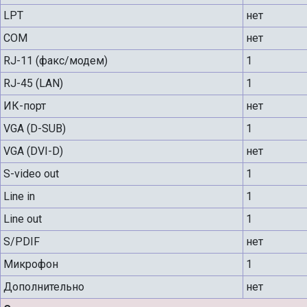
LPT
нет
COM
нет
RJ-11 (факс/модем)
1
RJ-45 (LAN)
1
ИК-порт
нет
VGA (D-SUB)
1
VGA (DVI-D)
нет
S-video out
1
Line in
1
Line out
1
S/PDIF
нет
Микрофон
1
Дополнительно
нет