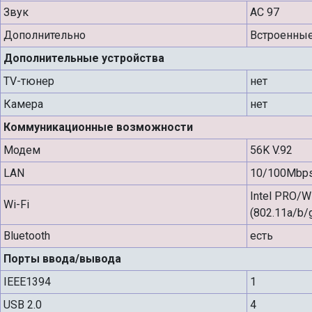
Звук
AC 97
Дополнительно
Встроенные
Дополнительные устройства
TV-тюнер
нет
Камера
нет
Коммуникационные возможности
Модем
56K V.92
LAN
10/100Mbp
Intel PRO/W
Wi-Fi
(802.11a/b/
Bluetooth
есть
Порты ввода/вывода
IEEE1394
1
USB 2.0
4