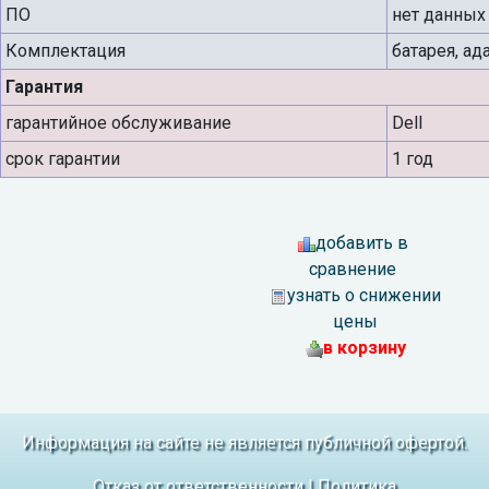
ПО
нет данных
Комплектация
батарея, ад
Гарантия
гарантийное обслуживание
Dell
срок гарантии
1 год
добавить в
сравнение
узнать о снижении
цены
в корзину
Информация на сайте не является публичной офертой.
Отказ от ответственности
|
Политика