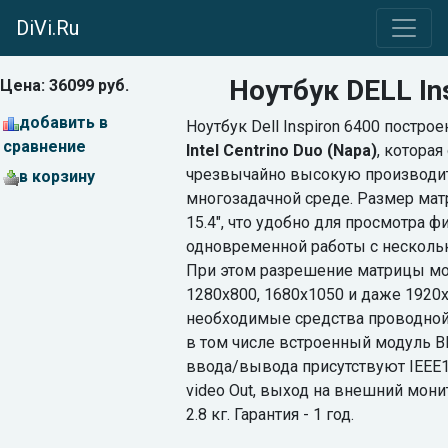
DiVi.Ru
Ноутбук DELL In
Цена: 36099 руб.
добавить в
Ноутбук Dell Inspiron 6400 постро
сравнение
Intel Centrino Duo (Napa)
, котора
чрезвычайно высокую производит
в корзину
многозадачной среде. Размер матр
15.4", что удобно для просмотра 
одновременной работы с нескольк
При этом разрешение матрицы мо
1280х800, 1680х1050 и даже 1920х
необходимые средства проводной 
в том числе встроенный модуль Bl
ввода/вывода присутствуют IEEE13
video Out, выход на внешний монито
2.8 кг. Гарантия - 1 год.