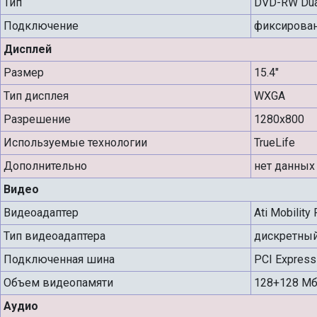
Тип
DVD-RW Dua
Подключение
фиксирова
Дисплей
Размер
15.4"
Тип дисплея
WXGA
Разрешение
1280x800
Используемые технологии
TrueLife
Дополнительно
нет данных
Видео
Видеоадаптер
Ati Mobilit
Тип видеоадаптера
дискретны
Подключенная шина
PCI Express
Объем видеопамяти
128+128 М
Аудио