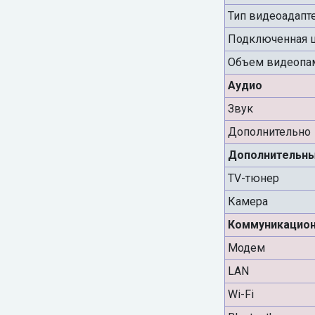
Тип видеоадапт
Подключенная 
Объем видеопа
Аудио
Звук
Дополнительно
Дополнительны
TV-тюнер
Камера
Коммуникацио
Модем
LAN
Wi-Fi