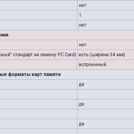
нет
1
нет
ния
нет
овый” стандарт на замену PC Card)
есть (ширина 34 мм)
встроенный
ые форматы карт памяти
да
да
да