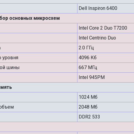
Dell Inspiron 6400
абор основных микросхем
Intel Core 2 Duo T7200
Intel Centrino Duo
а
2.0 ГГц
о уровня
4096 Кб
ной шины
667 МГц
Intel 945PM
амять
1024 Мб
объем
2048 Мб
DDR2 533