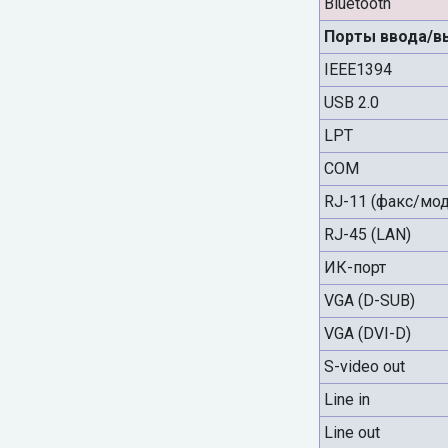
Bluetooth
Порты ввода/в
IEEE1394
USB 2.0
LPT
COM
RJ-11 (факс/мо
RJ-45 (LAN)
ИК-порт
VGA (D-SUB)
VGA (DVI-D)
S-video out
Line in
Line out