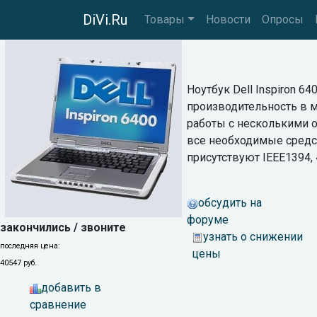
DiVi.Ru
Товары
Новости
Опросы
Ноутбук Dell Inspiron 6
производительность в м
работы с несколькими о
все необходимые средст
присутствуют IEEE1394, 4
обсудить на
форуме
закончились / звоните
узнать о снижении
последняя цена:
цены
40547 руб.
добавить в
сравнение