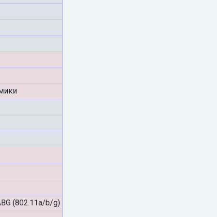
мики
ABG (802.11a/b/g)