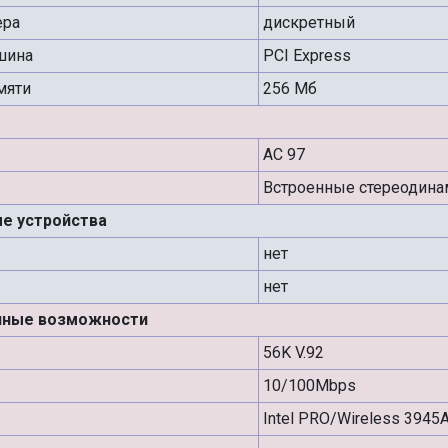
ера
дискретный
шина
PCI Express
мяти
256 Мб
AC 97
Встроенные стереодина
е устройства
нет
нет
нные возможности
56K V.92
10/100Mbps
Intel PRO/Wireless 3945