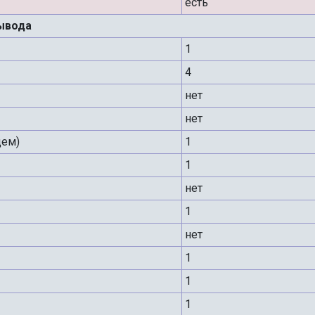
есть
ывода
1
4
нет
нет
дем)
1
1
нет
1
нет
1
1
1