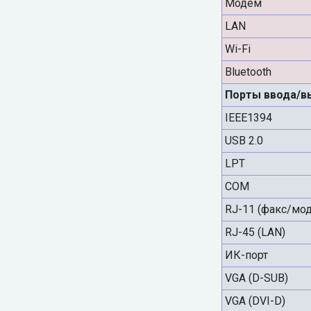
Модем
LAN
Wi-Fi
Bluetooth
Порты ввода/в
IEEE1394
USB 2.0
LPT
COM
RJ-11 (факс/мо
RJ-45 (LAN)
ИК-порт
VGA (D-SUB)
VGA (DVI-D)