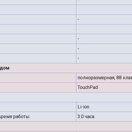
-
-
-
-
одом
полноразмерная, 88 кла
TouchPad
Li-ion
время работы
3.0 часа