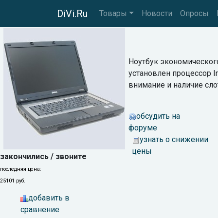
DiVi.Ru
Товары
Новости
Опросы
Ноутбук экономического
установлен процессор In
внимание и наличие слот
обсудить на
форуме
узнать о снижении
цены
закончились / звоните
последняя цена:
25101 руб.
добавить в
сравнение