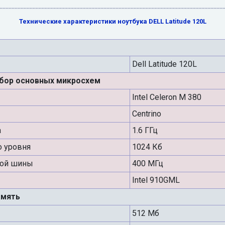
Технические характеристики ноутбука DELL Latitude 120L
Dell Latitude 120L
абор основных микросхем
Intel Celeron M 380
Centrino
а
1.6 ГГц
о уровня
1024 Кб
ной шины
400 МГц
Intel 910GML
амять
512 Мб