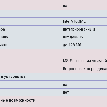
нет
Intel 910GML
ера
интегрированный
шина
нет данных
мяти
до 128 Мб
MS-Sound совместимый
Встроенные стереодина
е устройства
нет
нет
нные возможности