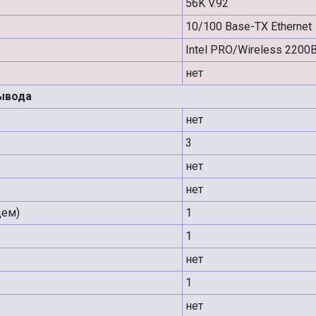
56K V.92
10/100 Base-TX Ethernet
Intel PRO/Wireless 2200B
нет
ывода
нет
3
нет
нет
дем)
1
1
нет
1
нет