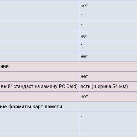
нет
1
1
нет
1
нет
ния
нет
овый” стандарт на замену PC Card)
есть (ширина 54 мм)
нет
ые форматы карт памяти
-
-