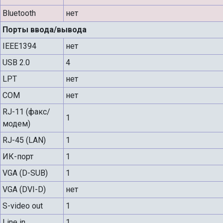
Bluetooth
нет
Порты ввода/вывода
IEEE1394
нет
USB 2.0
4
LPT
нет
COM
нет
RJ-11 (факс/
1
модем)
RJ-45 (LAN)
1
ИК-порт
1
VGA (D-SUB)
1
VGA (DVI-D)
нет
S-video out
1
Line in
1