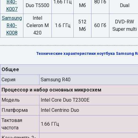
R40-
1.66 ГГц
80 Гб
Duo T5500
Мб
Dual
K007
Samsung
Intel
512
DVD-RW
R40-
Celeron M
1.6 ГГц
60 Гб
Мб
Super multi
K008
420
Технические характеристики ноутбука Samsung R
Общее
Серия
Samsung R40
Процессор и набор основных микросхем
Модель
Intel Core Duo T2300E
Платформа
Intel Centrino Duo
Тактовая
1.66 ГГц
частота
Кэш-память 2-