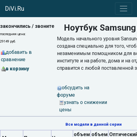
DiVi.Ru
Ноутбук Samsung
закончились / звоните
последняя цена:
Модель начального уровня Sansun
29149 руб.
создана специально для того, чтоб
добавить в
незаменимым помощником для вс
сравнение
институте и на работе, дома и на о
справится с любой поставленной з
в корзину
обсудить на
форуме
узнать о снижении
цены
Все модели в данной серии
объем
объем
Оптически