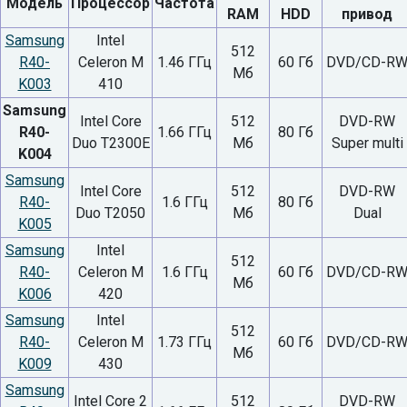
Модель
Процессор
Частота
RAM
HDD
привод
Samsung
Intel
512
R40-
Celeron M
1.46 ГГц
60 Гб
DVD/CD-R
Мб
K003
410
Samsung
Intel Core
512
DVD-RW
R40-
1.66 ГГц
80 Гб
Duo T2300E
Мб
Super multi
K004
Samsung
Intel Core
512
DVD-RW
R40-
1.6 ГГц
80 Гб
Duo T2050
Мб
Dual
K005
Samsung
Intel
512
R40-
Celeron M
1.6 ГГц
60 Гб
DVD/CD-R
Мб
K006
420
Samsung
Intel
512
R40-
Celeron M
1.73 ГГц
60 Гб
DVD/CD-R
Мб
K009
430
Samsung
Intel Core 2
512
DVD-RW