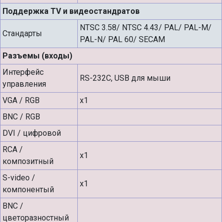
Поддержка TV и видеостандратов
NTSC 3.58/ NTSC 4.43/ PAL/ PAL-M/
Стандарты
PAL-N/ PAL 60/ SECAM
Разъемы (входы)
Интерфейс
RS-232C, USB для мыши
управления
VGA / RGB
х1
BNC / RGB
DVI / цифровой
RCA /
х1
композитный
S-video /
х1
компонентый
BNC /
цветоразностный