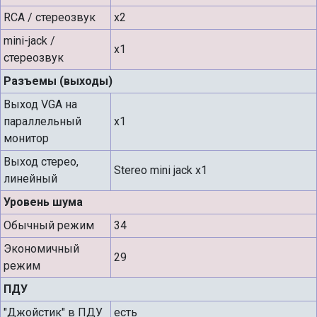
RCA / стереозвук
х2
mini-jack /
х1
стереозвук
Разъемы (выходы)
Выход VGA на
параллельный
х1
монитор
Выход стерео,
Stereo mini jack х1
линейный
Уровень шума
Обычный режим
34
Экономичный
29
режим
ПДУ
"Джойстик" в ПДУ
есть