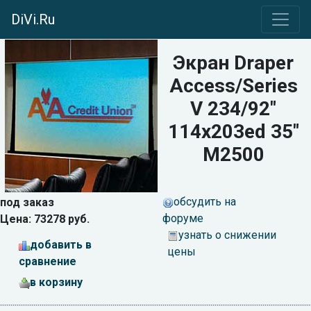
DiVi.Ru
Экран Draper
Access/Series
V 234/92"
114x203ed 35"
M2500
обсудить на
под заказ
форуме
Цена: 73278 руб.
узнать о снижении
добавить в
цены
сравнение
в корзину