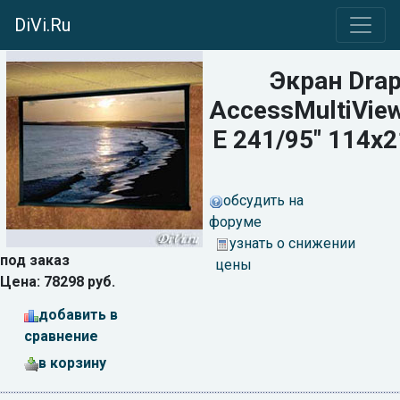
DiVi.Ru
Экран Drap
AccessMultiView
E 241/95" 114x
обсудить на
форуме
узнать о снижении
под заказ
цены
Цена: 78298 руб.
добавить в
сравнение
в корзину