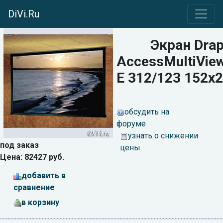
DiVi.Ru
Экран Drap
AccessMultiView
E 312/123 152x
обсудить на
форуме
узнать о снижении
под заказ
цены
Цена: 82427 руб.
добавить в
сравнение
в корзину