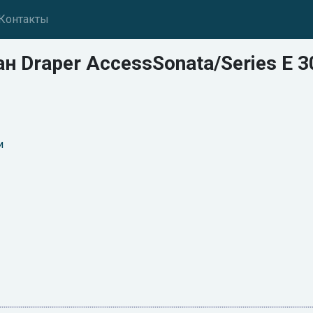
Контакты
н Draper AccessSonata/Series E 3
и