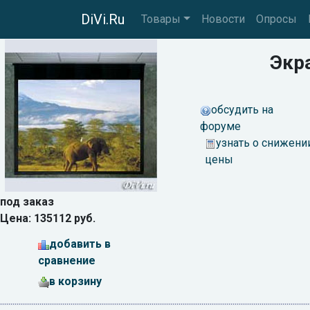
DiVi.Ru
Товары
Новости
Опросы
Экра
обсудить на
форуме
узнать о снижени
цены
под заказ
Цена: 135112 руб.
добавить в
сравнение
в корзину