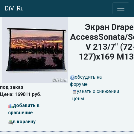
DiVi.Ru
Экран Drape
AccessSonata/S
V 213/7" (72
127)x169 M13
обсудить на
форуме
под заказ
узнать о снижении
Цена: 169011 руб.
цены
добавить в
сравнение
в корзину