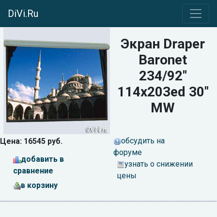
DiVi.Ru
Экран Draper
Baronet
234/92"
114x203ed 30"
MW
обсудить на
Цена: 16545 руб.
форуме
добавить в
узнать о снижении
сравнение
цены
в корзину