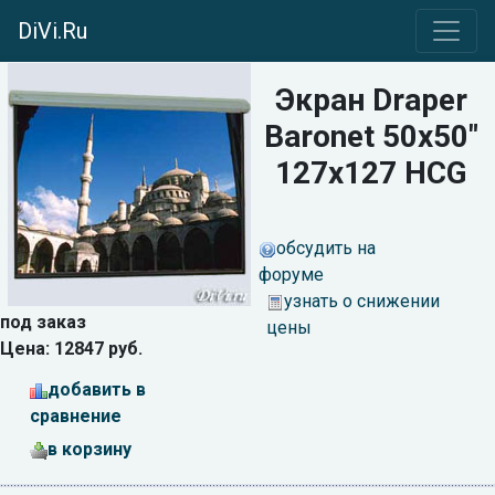
DiVi.Ru
Экран Draper
Baronet 50x50"
127x127 HCG
обсудить на
форуме
узнать о снижении
под заказ
цены
Цена: 12847 руб.
добавить в
сравнение
в корзину