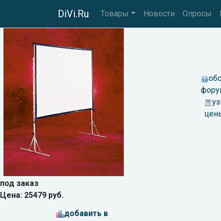
DiVi.Ru
Товары
Новости
Опросы
обс
фору
уз
цен
под заказ
Цена: 25479 руб.
добавить в