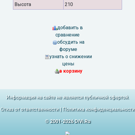
Высота
210
добавить в
сравнение
обсудить на
форуме
узнать о снижении
цены
в корзину
Информация на сайте не является публичной офертой.
Отказ от ответственности
|
Политика конфиденциальности
© 2001-2026 DiVi.Ru