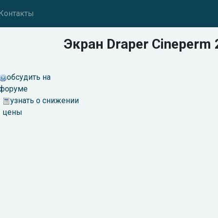
Контакты
Экран Draper Cineperm
обсудить на
форуме
узнать о снижении
цены