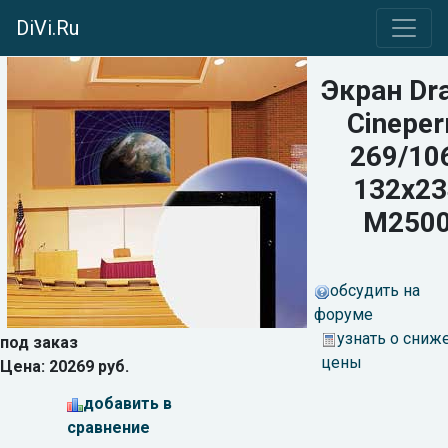
DiVi.Ru
Экран Dr
Cinepe
269/10
132x23
M250
обсудить на
форуме
узнать о сниж
под заказ
цены
Цена: 20269 руб.
добавить в
сравнение