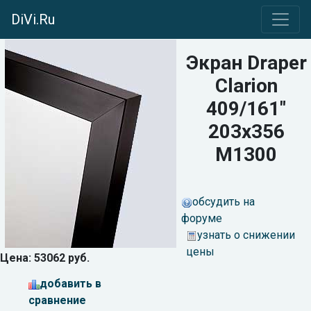
DiVi.Ru
Экран Draper
Clarion
409/161"
203x356
M1300
обсудить на
форуме
узнать о снижении
цены
Цена: 53062 руб.
добавить в
сравнение