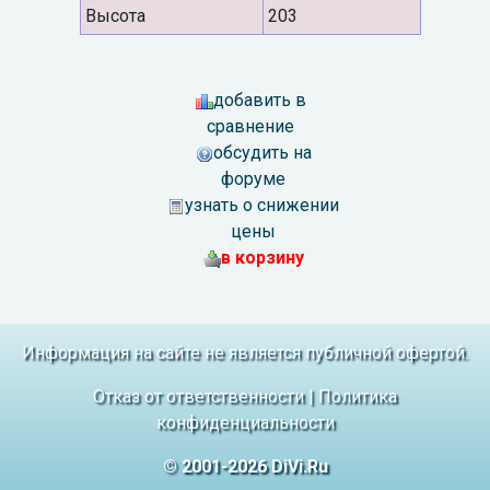
Высота
203
добавить в
сравнение
обсудить на
форуме
узнать о снижении
цены
в корзину
Информация на сайте не является публичной офертой.
Отказ от ответственности
|
Политика
конфиденциальности
© 2001-2026 DiVi.Ru