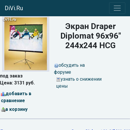
DiVi.Ru
Экран Draper
Diplomat 96x96"
244x244 HCG
обсудить на
форуме
под заказ
узнать о снижении
Цена: 3131 руб.
цены
добавить в
сравнение
в корзину