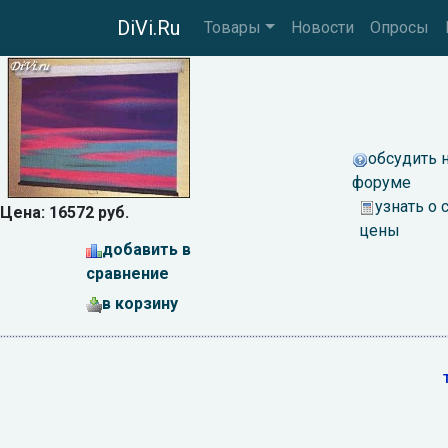
DiVi.Ru
Товары
Новости
Опросы
обсудить 
форуме
узнать о
Цена: 16572 руб.
цены
добавить в
сравнение
в корзину