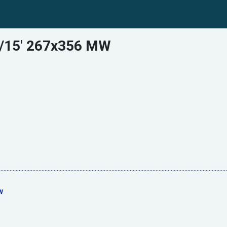
/15' 267x356 MW
W