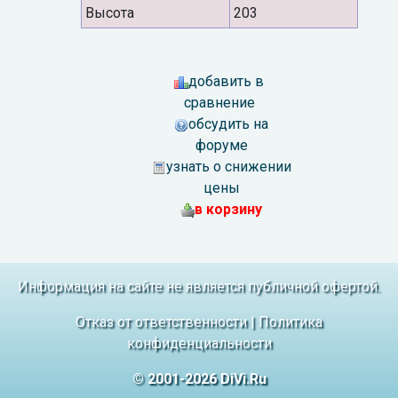
Высота
203
добавить в
сравнение
обсудить на
форуме
узнать о снижении
цены
в корзину
Информация на сайте не является публичной офертой.
Отказ от ответственности
|
Политика
конфиденциальности
© 2001-2026 DiVi.Ru