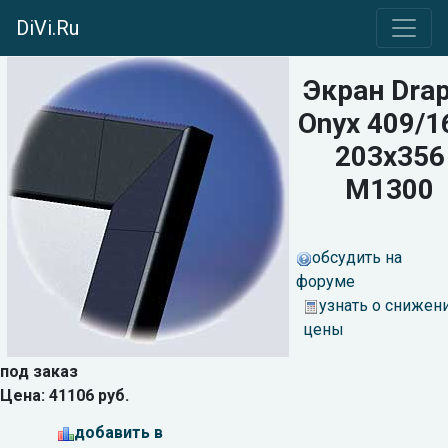
DiVi.Ru
Экран Drap
Onyx 409/1
203x356
M1300
обсудить на
форуме
узнать о снижен
цены
под заказ
Цена: 41106 руб.
добавить в