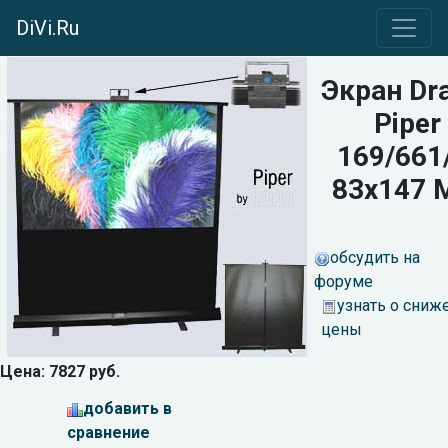
DiVi.Ru
Экран Dr
Piper
169/661
83x147
обсудить на
форуме
узнать о сниж
цены
Цена: 7827 руб.
добавить в
сравнение