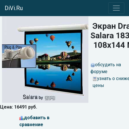
DiVi.Ru
Экран Dr
Salara 183
108x144
обсудить на
форуме
узнать о сниж
цены
Цена: 16491 руб.
добавить в
сравнение