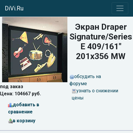
DiVi.Ru
Экран Draper
Signature/Series
E 409/161"
201x356 MW
обсудить на
форуме
под заказ
узнать о снижении
Цена: 104667 руб.
цены
добавить в
сравнение
в корзину