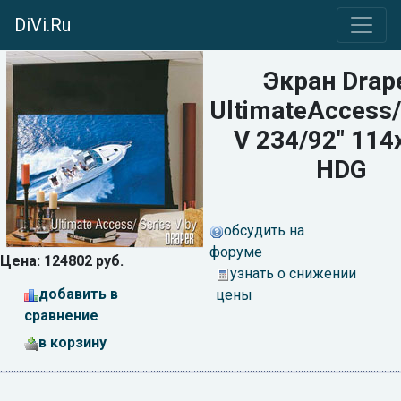
DiVi.Ru
Экран Drap
UltimateAccess/
V 234/92" 114
HDG
обсудить на
форуме
Цена: 124802 руб.
узнать о снижении
добавить в
цены
сравнение
в корзину